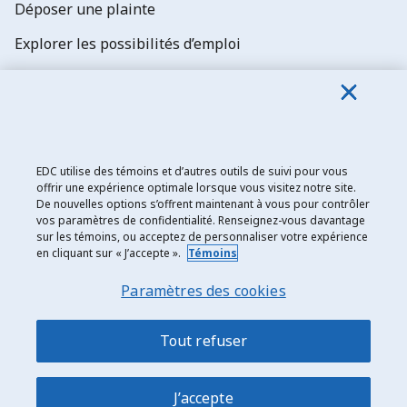
Déposer une plainte
Explorer les possibilités d’emploi
Abonnez-vous aux newsletters d'EDC
EDC utilise des témoins et d’autres outils de suivi pour vous
offrir une expérience optimale lorsque vous visitez notre site.
De nouvelles options s’offrent maintenant à vous pour contrôler
Exportation et développement Canada
vos paramètres de confidentialité. Renseignez-vous davantage
sur les témoins, ou acceptez de personnaliser votre expérience
Énoncé de confidentialité
en cliquant sur « J’accepte ».
Témoins
Transparence et divulgation
Paramètres des cookies
Mentions légales
Accessibilité
Tout refuser
Plan du site
J’accepte