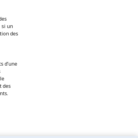
des
 si un
tion des
ts d’une
s
le
t des
nts.