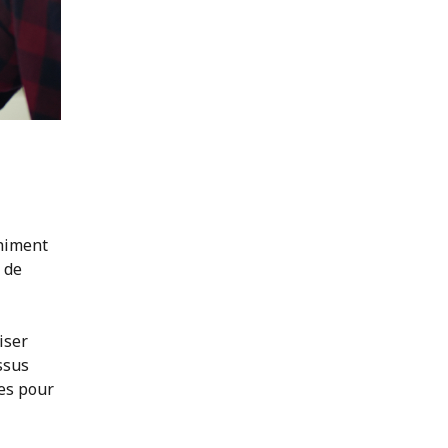
chiment
 de
iser
ssus
ées pour