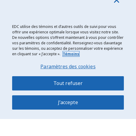
Les actifs d’EDC sont principalement libellés en dollars américains;
à ce titre, la valeur des expositions a été ajustée pour tenir compte
EDC utilise des témoins et d’autres outils de suivi pour vous
des taux de change en vigueur au moment où la valeur cible a été
offrir une expérience optimale lorsque vous visitez notre site.
établie.
De nouvelles options s’offrent maintenant à vous pour contrôler
vos paramètres de confidentialité. Renseignez-vous davantage
sur les témoins, ou acceptez de personnaliser votre expérience
en cliquant sur « J’accepte ».
Témoins
Date de modification : 2023-05-23
Paramètres des cookies
Tout refuser
J’accepte
Énoncé sur la confidentialité et les témoins
Mentions légales
Exportation et développement Canada
150, rue Slater Ottawa (Ontario) K1A 1K3