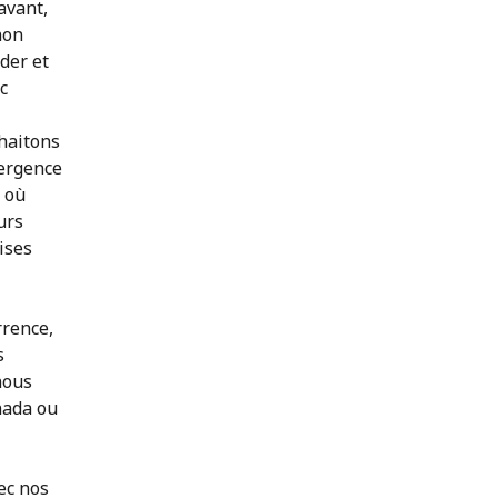
avant,
non
der et
ec
uhaitons
mergence
s où
urs
ises
rrence,
s
 nous
anada ou
ec nos