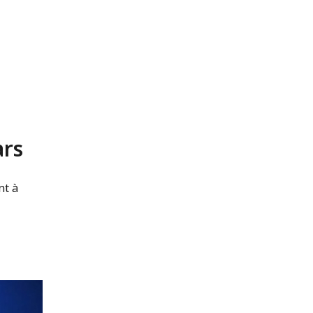
ars
nt à