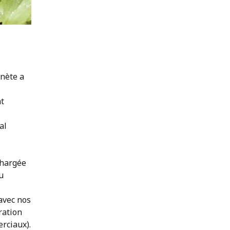
anète a
nt
al
chargée
u
 avec nos
ration
rciaux).