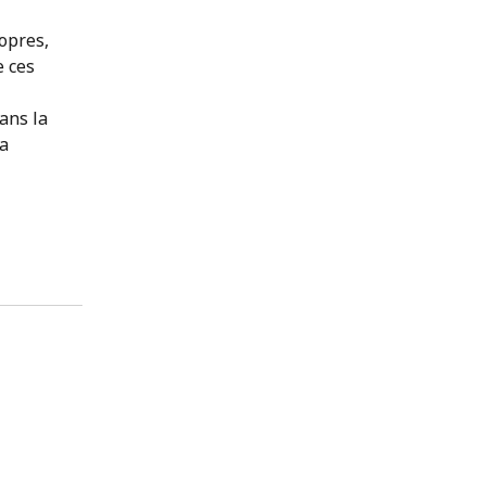
opres,
e ces
ans la
ra