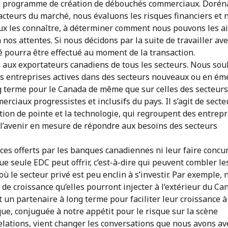
u programme de création de débouchés commerciaux. Dorén
 acteurs du marché, nous évaluons les risques financiers et 
eux les connaître, à déterminer comment nous pouvons les ai
à nos attentes. Si nous décidons par la suite de travailler av
ié pourra être effectué au moment de la transaction.
s aux exportateurs canadiens de tous les secteurs. Nous so
les entreprises actives dans des secteurs nouveaux ou en é
ng terme pour le Canada de même que sur celles des secteur
erciaux progressistes et inclusifs du pays. Il s’agit de secte
tion de pointe et la technologie, qui regroupent des entrepr
 l’avenir en mesure de répondre aux besoins des secteurs
ices offerts par les banques canadiennes ni leur faire concu
e seule EDC peut offrir, c’est-à-dire qui peuvent combler le
où le secteur privé est peu enclin à s’investir. Par exemple,
de croissance qu’elles pourront injecter à l’extérieur du C
 un partenaire à long terme pour faciliter leur croissance à
que, conjuguée à notre appétit pour le risque sur la scène
relations, vient changer les conversations que nous avons av