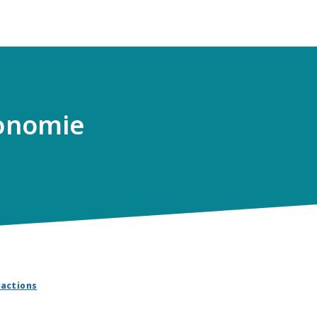
conomie
sactions