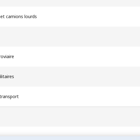
et camions lourds
roviaire
litaires
 transport