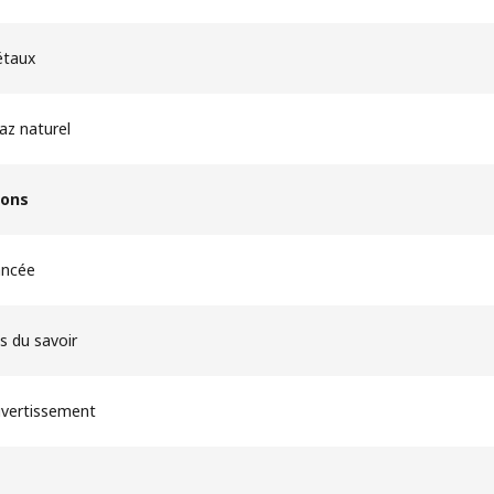
étaux
az naturel
ions
ncée​
s du savoir
ivertissement