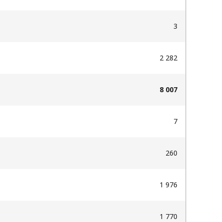
3
2 282
8 007
7
260
1 976
1 770