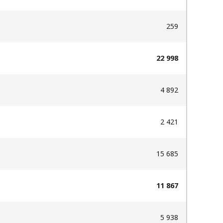
259
22 998
4 892
2 421
15 685
11 867
5 938