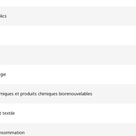
lics
gie
himiques et produits chimiques biorenouvelables
 textile
onsommation