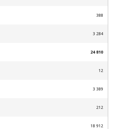
388
3 284
24 810
12
3 389
212
18 912