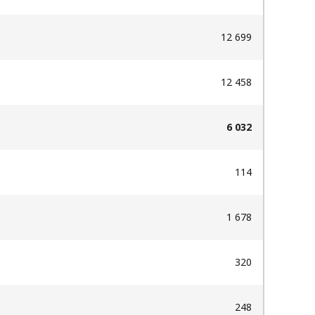
12 699
12 458
6 032
114​
1 678
320
248