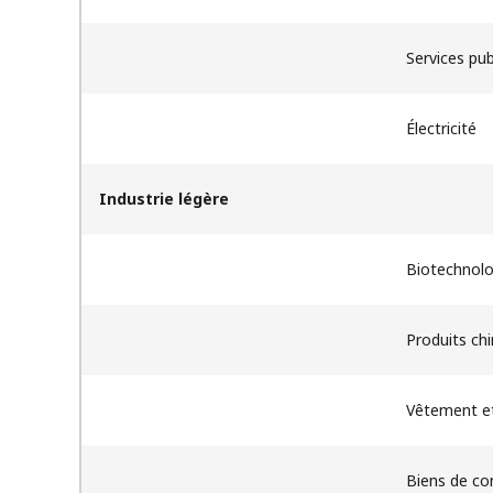
Services pub
Électricité
Industrie légère
Biotechnolo
​Produits c
Vêtement et
Biens de c