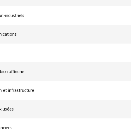
on-industriels
ications
bio-raffinerie
 et infrastructure
x usées
anciers