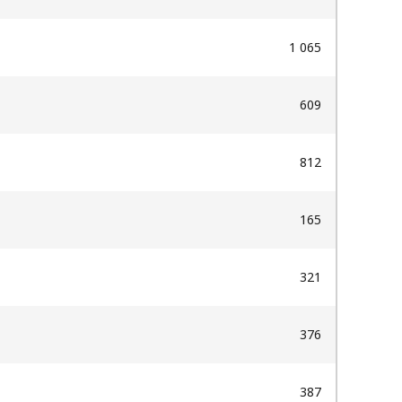
1 065
609
812
165
321
376
387