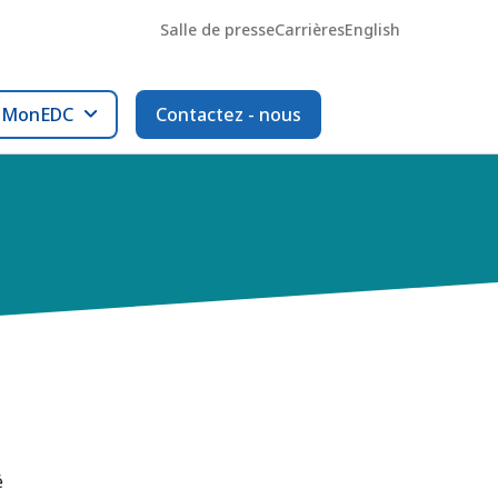
Salle de presse
Carrières
English
l MonEDC
Contactez - nous
é