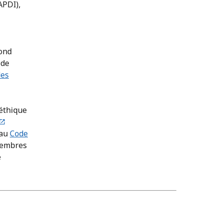
APDI),
pond
 de
des
’éthique
 au
Code
 membres
e