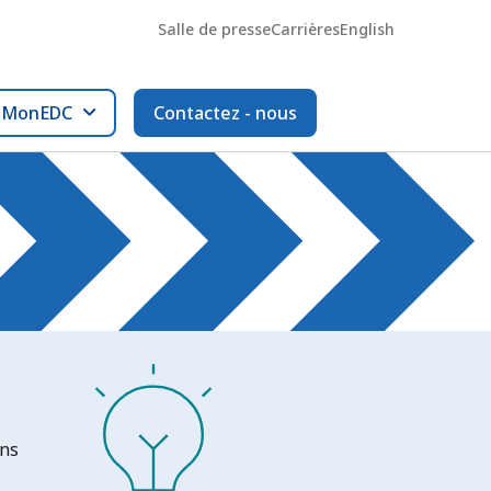
Salle de presse
Carrières
English
l MonEDC
Contactez - nous
ons