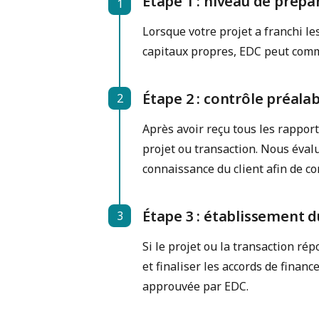
Étape 1 : niveau de prépa
1
Step 1
Lorsque votre projet a franchi le
capitaux propres, EDC peut comme
Étape 2 : contrôle préala
2
Step 2
Après avoir reçu tous les rappor
projet ou transaction. Nous évalu
connaissance du client afin de co
Étape 3 : établissement d
3
Step 3
Si le projet ou la transaction ré
et finaliser les accords de financ
approuvée par EDC.