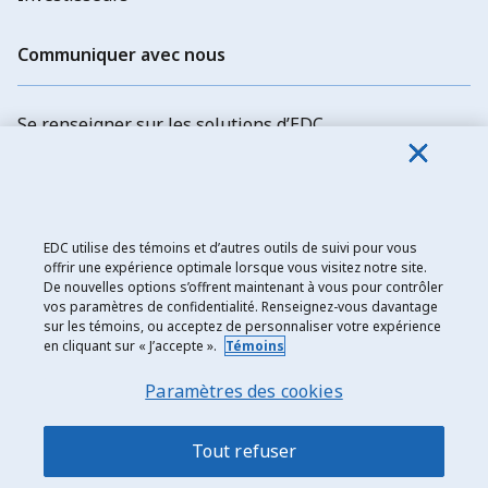
Communiquer avec nous
Se renseigner sur les solutions d’EDC
Communiquer avec EDC
Déposer une plainte
Explorer les possibilités d’emploi
EDC utilise des témoins et d’autres outils de suivi pour vous
offrir une expérience optimale lorsque vous visitez notre site.
Abonnez-vous aux newsletters d'EDC
De nouvelles options s’offrent maintenant à vous pour contrôler
vos paramètres de confidentialité. Renseignez-vous davantage
sur les témoins, ou acceptez de personnaliser votre expérience
en cliquant sur « J’accepte ».
Témoins
Paramètres des cookies
Tout refuser
Exportation et développement Canada
Énoncé de confidentialité