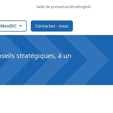
Salle de presse
Carrières
English
l MonEDC
Contactez - nous
seils stratégiques, à un