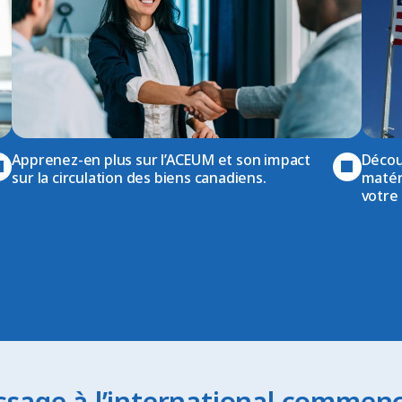
Apprenez-en plus sur l’ACEUM et son impact
Décou
sur la circulation des biens canadiens.
matér
votre 
ssage à l’international commence