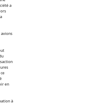
ciété a
lors
sa
 avions
out
du
nsaction
dures
 ce
é
oir en
pation à