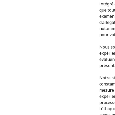
intégré 
que tout
examen v
d’allég
notammen
pour voi
Nous so
expérie
évaluen
présenta
Notre st
constam
mesure 
expérie
processu
l’éthiq
avons ad