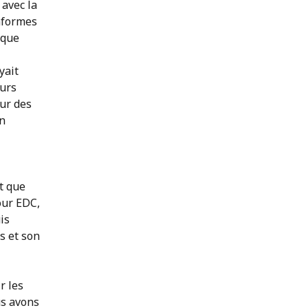
 avec la
nformes
 que
yait
ours
our des
un
t que
our EDC,
is
s et son
r les
us avons