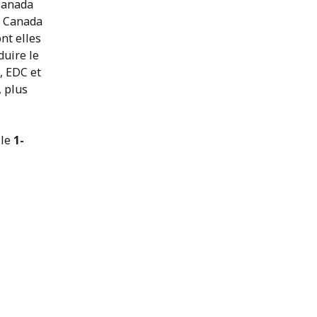
 Canada
u Canada
ont elles
duire le
, EDC et
 plus
 le
1-