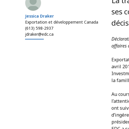
La tr
ses c
Jessica Draker
décis
Exportation et développement Canada
(613) 598-2937
jdraker@edc.ca
Déclarati
affaires
Exporta
avril 20
Investm
la famil
Au cour
l’attent
ont suiv
d’ingére
présiden
EDC a su