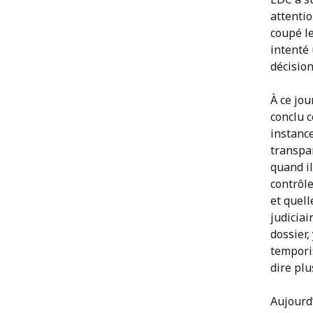
attentio
coupé l
intenté
décision
À ce jo
conclu c
instanc
transpa
quand il
contrôle
et quell
judiciai
dossier,
temporis
dire plu
Aujourd’