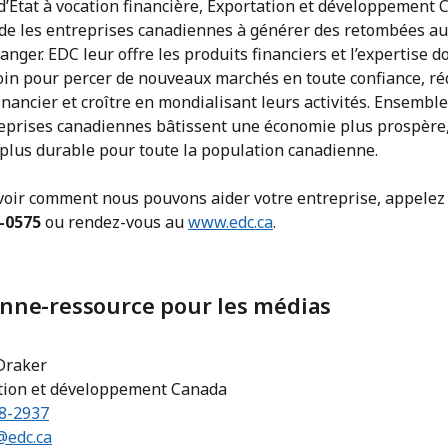
d’État à vocation financière, Exportation et développement
ide les entreprises canadiennes à générer des retombées a
tranger. EDC leur offre les produits financiers et l’expertise d
oin pour percer de nouveaux marchés en toute confiance, ré
inancier et croître en mondialisant leurs activités. Ensemble
reprises canadiennes bâtissent une économie plus prospère,
 plus durable pour toute la population canadienne.
voir comment nous pouvons aider votre entreprise, appelez
-0575
ou rendez-vous au
www.edc.ca
.
nne-ressource pour les médias
 Draker
tion et développement Canada
98-2937
@edc.ca