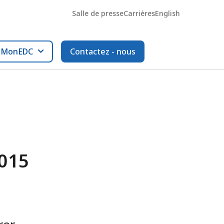
Salle de presse
Carrières
English
l MonEDC
Contactez - nous
2015