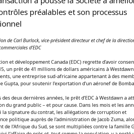
ansaction a poussé la Société à amélio
ontrôles préalables et son processus
ionnel
on de Carl Burlock, vice-président directeur et chef de la directio
 commerciales d’EDC
tion et développement Canada (EDC) regrette d’avoir consent
15, un prêt de 41 millions de dollars américains à Westdawn
ents, une entreprise sud-africaine appartenant à des mem
le Gupta, pour soutenir l’exportation d’un aéronef de Bomba
s des deux dernières années, le prêt d’EDC à Westdawn a att
ion du grand public – et pour cause. Dans les mois et les an
i la signature du contrat, les allégations de corruption et
nce politique auprès de l’administration de Jacob Zuma, alo
t de l’Afrique du Sud, se sont multipliées contre la famille 
ivi l’affaire de près et, tout comme la population, y a porté