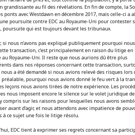
n grandissante au fil des révélations. En fin de compte, la So
es ponts avec Westdawn en décembre 2017, mais celle-ci a a
 une poursuite contre EDC au Royaume-Uni pour contester 
, poursuite qui est toujours devant les tribunaux.
ur, si nous n’avons pas expliqué publiquement pourquoi nous
ette transaction, c’est principalement en raison du litige en
e au Royaume-Uni. Il reste que nous aurions dû être plus
rents dans nos réponses concernant cette transaction, surt
 nous a été demandé si nous avions relevé des risques lors 
 préalable, pourquoi nous avions donné le feu vert à la tra
es leçons nous avions tirées de notre expérience. Les procé
res nous imposent encore le silence sur le volet juridique de
 y compris sur les raisons pour lesquelles nous avons sembl
er avant d’agir, et nous attendons avec impatience de pouv
s à ce sujet une fois le litige résolu.
hui, EDC tient à exprimer ses regrets concernant sa partici