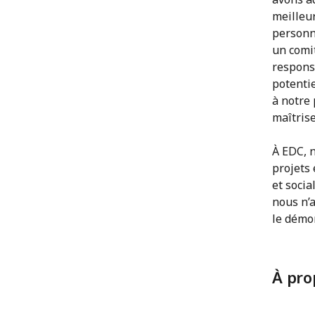
meilleur
personn
un comit
responsa
potenti
à notre 
maîtrise
À EDC, n
projets 
et socia
nous n’a
le démo
À pro