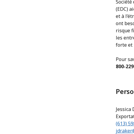
Société 
(EDC) a
et à l’é
ont bes
risque f
les ent
forte et
Pour sa
800-229
Perso
Jessica
Exporta
(613) 5
jdraker