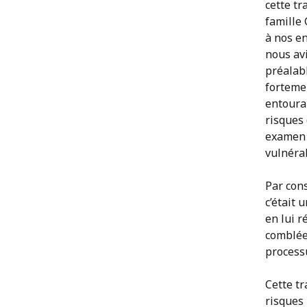
cette tr
famille
à nos e
nous avi
préalabl
fortemen
entouran
risques
examen 
vulnérab
Par cons
c’était 
en lui r
comblées
process
Cette tr
risques 