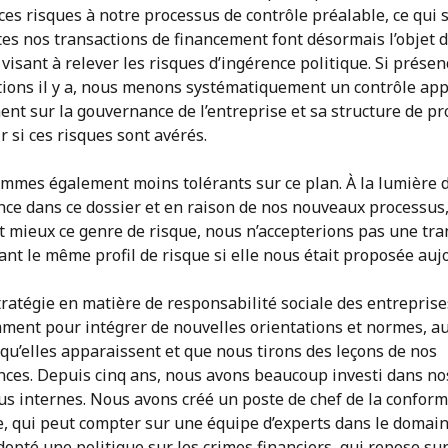
ces risques à notre processus de contrôle préalable, ce qui s
es nos transactions de financement font désormais l’objet 
isant à relever les risques d’ingérence politique. Si présen
ations il y a, nous menons systématiquement un contrôle app
t sur la gouvernance de l’entreprise et sa structure de pr
r si ces risques sont avérés.
mmes également moins tolérants sur ce plan. À la lumière 
nce dans ce dossier et en raison de nos nouveaux processus,
t mieux ce genre de risque, nous n’accepterions pas une tra
nt le même profil de risque si elle nous était proposée auj
ratégie en matière de responsabilité sociale des entrepris
ment pour intégrer de nouvelles orientations et normes, au 
qu’elles apparaissent et que nous tirons des leçons de nos
nces. Depuis cinq ans, nous avons beaucoup investi dans no
s internes. Nous avons créé un poste de chef de la conform
ue, qui peut compter sur une équipe d’experts dans le domai
opté une politique sur les crimes financiers, qui repose su