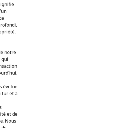
ignifie
d’un
ce
rofondi,
opriété,
de notre
 qui
nsaction
ourd’hui.
es évolue
fur et à
s
ité et de
ne. Nous
r de