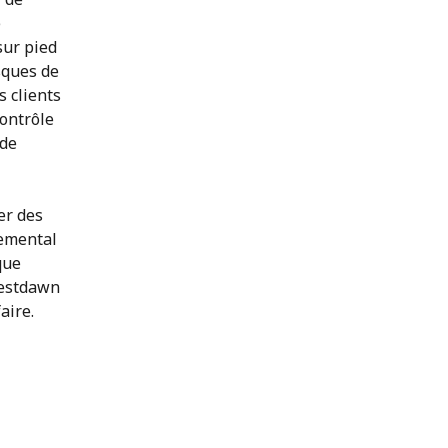
e
sur pied
sques de
s clients
ontrôle
 de
er des
nemental
que
Westdawn
aire.