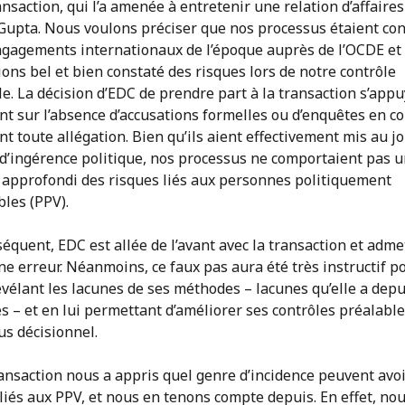
ansaction, qui l’a amenée à entretenir une relation d’affaires
 Gupta. Nous voulons préciser que nos processus étaient co
ngagements internationaux de l’époque auprès de l’OCDE et
ons bel et bien constaté des risques lors de notre contrôle
e. La décision d’EDC de prendre part à la transaction s’appu
t sur l’absence d’accusations formelles ou d’enquêtes en c
t toute allégation. Bien qu’ils aient effectivement mis au j
 d’ingérence politique, nos processus ne comportaient pas 
approfondi des risques liés aux personnes politiquement
les (PPV).
équent, EDC est allée de l’avant avec la transaction et adme
une erreur. Néanmoins, ce faux pas aura été très instructif p
évélant les lacunes de ses méthodes – lacunes qu’elle a depu
 – et en lui permettant d’améliorer ses contrôles préalable
us décisionnel.
ansaction nous a appris quel genre d’incidence peuvent avoi
liés aux PPV, et nous en tenons compte depuis. En effet, no