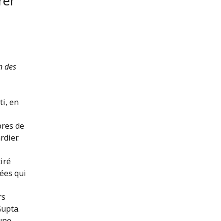
rer
n des
i, en
bres de
rdier.
iré
nées qui
rs
Gupta.
 une