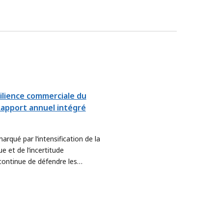
silience commerciale du
Rapport annuel intégré
rqué par l’intensification de la
e et de l’incertitude
ontinue de défendre les
 guidés par une ambition
finons notre approche afin de
avantage à l’atteinte des
ux prioritaires du pays, en
es façons d’aider les