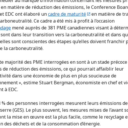
médier au manque d’information concernant les mesures pr
 en matière de réduction des émissions, le Conference Boar
et EDC ont élaboré un
cadre de maturité
en matière de tr
carboneutralité. Ce cadre a été mis à profit à l’occasion
ndage
mené auprès de 381 PME canadiennes visant à déter
 sont dans leur transition vers la carboneutralité et dans qu
lles sont conscientes des étapes qu’elles doivent franchir 
e la carboneutralité.
te majorité des PME interrogées en sont à un stade précoce
 de réduction des émissions, ce qui pourrait affaiblir leur
tivité dans une économie de plus en plus soucieuse de
onnement », estime Stuart Bergman, économiste en chef et vi
nt à EDC.
8 % des personnes interrogées mesurent leurs émissions de
 serre (GES). Le plus souvent, les mesures mises de l’avant s
ont la mise en œuvre est la plus facile, comme le recyclage e
on des déchets et de la consommation d’énergie.