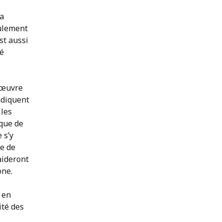
la
ulement
st aussi
té
 œuvre
ndiquent
 les
que de
 s’y
ce de
aideront
one.
 en
ité des