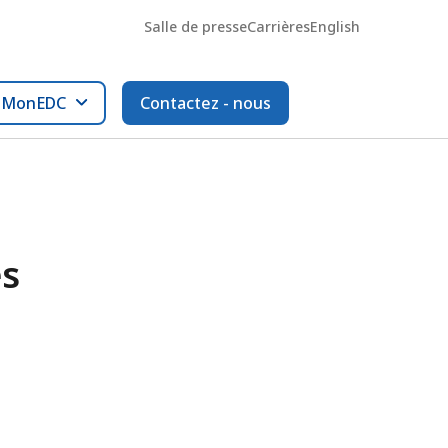
Salle de presse
Carrières
English
l MonEDC
Contactez - nous
es