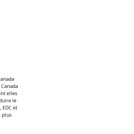
 Canada
u Canada
ont elles
duire le
, EDC et
 plus