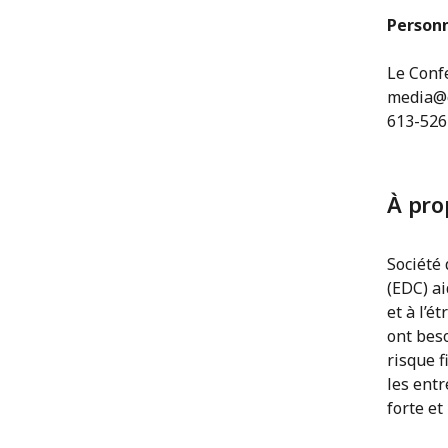
Personn
Le Conf
media@c
613-526
À pro
Société 
(EDC) a
et à l’é
ont bes
risque f
les ent
forte et