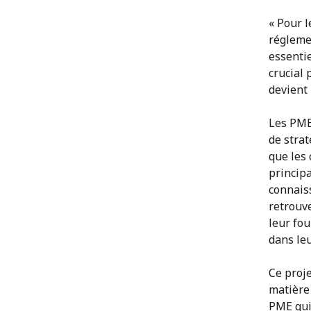
« Pour 
régleme
essentie
crucial 
devient
Les PME
de strat
que les 
princip
connaiss
retrouve
leur fou
dans le
Ce proje
matière 
PME qui