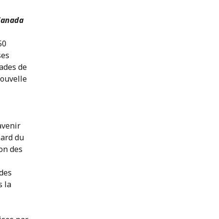
 Canada
50
ses
tades de
nouvelle
avenir
oard du
ion des
 des
s la