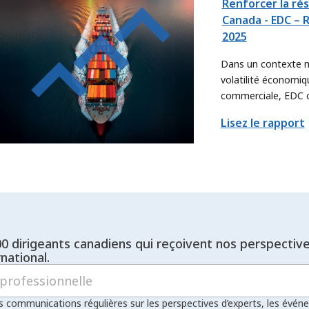
Renforcer la ré
Canada - EDC – 
2025
Dans un contexte ma
volatilité économiqu
commerciale, EDC c
intérêts du Canada,
Lisez le rapport
renouvelée. Nous af
contribuer encore d
objectifs commercia
trouvant de nouvell
exportateurs et les
leur offre à plus gr
nouveaux marchés.
00 dirigeants canadiens qui reçoivent nos perspectiv
national.
s communications régulières sur les perspectives d’experts, les évén