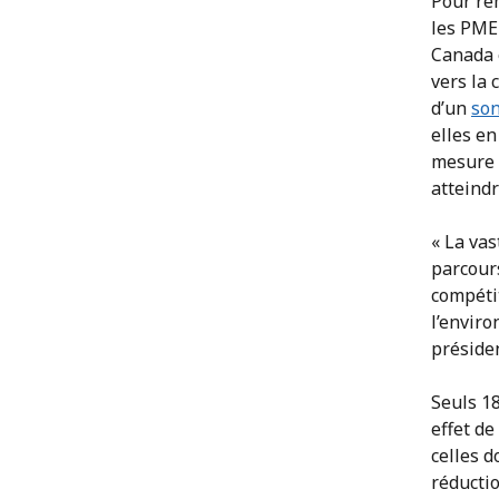
Pour re
les PME
Canada 
vers la 
d’un
so
elles en
mesure e
atteindr
« La vas
parcours
compéti
l’envir
préside
Seuls 1
effet de
celles d
réducti