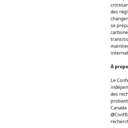
croissa
des régl
changem
se prépa
carbone
transiti
maintie
interna
À propo
Le Conf
indépen
des rec
probant
Canada 
@ConfBo
recherc