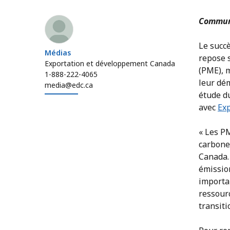
Médias
Communi
Le succè
Médias
repose s
Exportation et développement Canada
(PME), m
1-888-222-4065
leur dém
media@edc.ca
étude 
avec
Ex
« Les PM
carbone
Canada. 
émissio
importa
ressourc
transiti