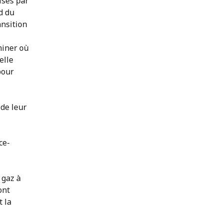
ises par
d du
ansition
miner où
elle
pour
 de leur
ce-
 gaz à
ont
t la