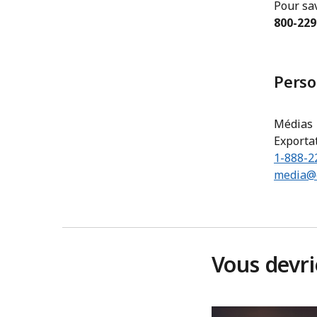
Pour sa
800-229
Perso
Médias
Exporta
1-888-2
media@e
Vous devr