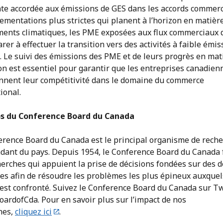
nte accordée aux émissions de GES dans les accords commerc
ementations plus strictes qui planent à l’horizon en matièr
ents climatiques, les PME exposées aux flux commerciaux 
rer à effectuer la transition vers des activités à faible émi
. Le suivi des émissions des PME et de leurs progrès en mat
on est essentiel pour garantir que les entreprises canadien
nnent leur compétitivité dans le domaine du commerce
tional.
s du Conference Board du Canada
erence Board du Canada est le principal organisme de rech
dant du pays. Depuis 1954, le Conference Board du Canada 
herches qui appuient la prise de décisions fondées sur des 
es afin de résoudre les problèmes les plus épineux auxquel
est confronté. Suivez le Conference Board du Canada sur Tw
ardofCda. Pour en savoir plus sur l’impact de nos
hes,
cliquez ici
.