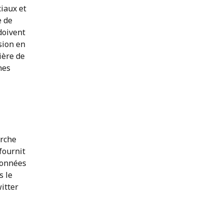
iaux et
e de
doivent
ssion en
ière de
nes
erche
fournit
données
s le
itter