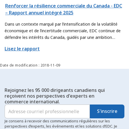
Renforcer la résilience commerciale du Canada - EDC
– Rapport annuel intégré 2025
Dans un contexte marqué par l’intensification de la volatilité
économique et de l’incertitude commerciale, EDC continue de
défendre les intérêts du Canada, guidés par une ambition
renouvelée. Nous affinons notre approche afin de contribuer
Lisez le rapport
encore davantage à l’atteinte des objectifs commerciaux
prioritaires du pays, en trouvant de nouvelles façons d’aider les
exportateurs et les secteurs canadiens à déployer leur offre à
Date de modification : 2018-11-09
plus grande échelle et à percer de nouveaux marchés.
Rejoignez les 95 000 dirigeants canadiens qui
reçoivent nos perspectives d'experts en
commerce international.
S'inscrire
Je consens à recevoir des communications régulières sur les
perspectives d’experts, les événements et les solutions d’EDC. Je