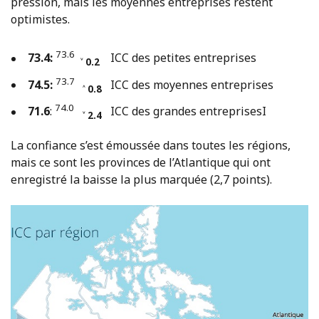
pression, mais les moyennes entreprises restent
optimistes.
73.6
73.4:
ICC des petites entreprises
˅ 0.2
73.7
74.5:
ICC des moyennes entreprises
˄ 0.8
74.0
71.6
:
ICC des grandes entreprisesI
˅ 2.4
La confiance s’est émoussée dans toutes les régions,
mais ce sont les provinces de l’Atlantique qui ont
enregistré la baisse la plus marquée (2,7 points).