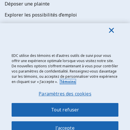
Déposer une plainte
Explorer les possibilités d’emploi
Abonnez-vous aux newsletters d'EDC
EDC utilise des témoins et d’autres outils de suivi pour vous
offrir une expérience optimale lorsque vous visitez notre site.
De nouvelles options s’offrent maintenant à vous pour contrôler
Exportation et développement Canada
vos paramètres de confidentialité. Renseignez-vous davantage
sur les témoins, ou acceptez de personnaliser votre expérience
Énoncé de confidentialité
en cliquant sur « J’accepte ».
Témoins
Transparence et divulgation
Paramètres des cookies
Mentions légales
Accessibilité
Tout refuser
Plan du site
J’accepte