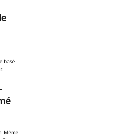
de
ne basé
r.
-
imé
de. Même