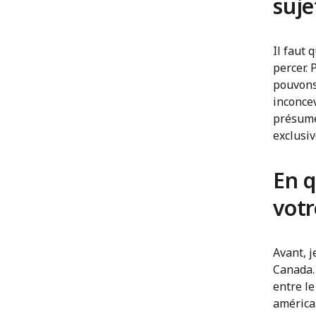
suje
Il faut 
percer.
pouvons
inconcev
présume
exclusi
En q
votr
Avant, j
Canada. 
entre l
américa