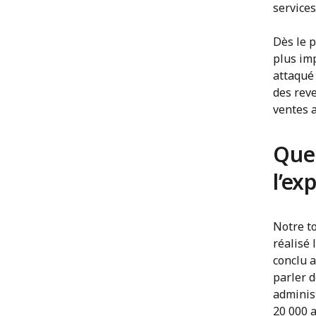
services
Dès le p
plus imp
attaqué 
des reve
ventes 
Quel
l’ex
Notre to
réalisé 
conclu 
parler d
adminis
20 000 a