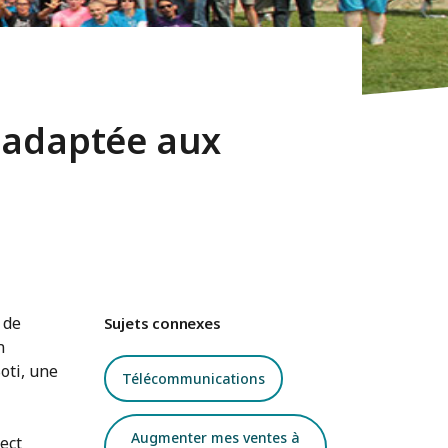
t adaptée aux
 de
Sujets connexes
n
oti, une
Télécommunications
Augmenter mes ventes à
ject