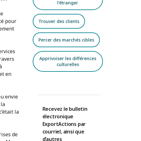
l'étranger
de
sté pour
Trouver des clients
idement
Percer des marchés cibles
ervices
Apprivoiser les différences
ravers
culturelles
à
et en
eu envie
 la
Recevez le bulletin
’était la
électronique
ExportActions par
courriel, ainsi que
rises de
d’autres