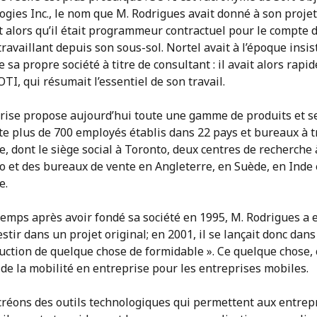
gies Inc., le nom que M. Rodrigues avait donné à son projet
t alors qu’il était programmeur contractuel pour le compte 
travaillant depuis son sous-sol. Nortel avait à l’époque insi
ée sa propre société à titre de consultant : il avait alors rap
OTI, qui résumait l’essentiel de son travail.
prise propose aujourd’hui toute une gamme de produits et s
te plus de 700 employés établis dans 22 pays et bureaux à t
, dont le siège social à Toronto, deux centres de recherche 
o et des bureaux de vente en Angleterre, en Suède, en Inde 
e.
temps après avoir fondé sa société en 1995, M. Rodrigues a 
estir dans un projet original; en 2001, il se lançait donc dans
uction de quelque chose de formidable ». Ce quelque chose, c
de la mobilité en entreprise pour les entreprises mobiles.
créons des outils technologiques qui permettent aux entrep