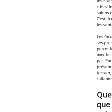
les Éta
ciblez l
salons 
C’est là
les vent
Les for
ses prod
percer 
avec les
pas. Pou
présence
terrain,
collabor
Quel
que 