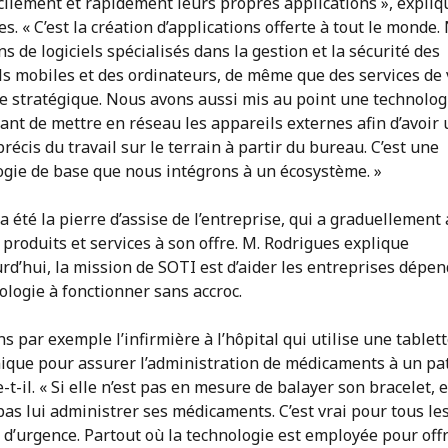
cilement et rapidement leurs propres applications », expliq
s. « C’est la création d’applications offerte à tout le monde.
s de logiciels spécialisés dans la gestion et la sécurité des
s mobiles et des ordinateurs, de même que des services de v
se stratégique. Nous avons aussi mis au point une technolog
nt de mettre en réseau les appareils externes afin d’avoir 
récis du travail sur le terrain à partir du bureau. C’est une
ogie de base que nous intégrons à un écosystème. »
 été la pierre d’assise de l’entreprise, qui a graduellement
 produits et services à son offre. M. Rodrigues explique
rd’hui, la mission de SOTI est d’aider les entreprises dépe
ologie à fonctionner sans accroc.
s par exemple l’infirmière à l’hôpital qui utilise une tablet
nique pour assurer l’administration de médicaments à un pat
-t-il. « Si elle n’est pas en mesure de balayer son bracelet, e
as lui administrer ses médicaments. C’est vrai pour tous le
 d’urgence. Partout où la technologie est employée pour offr