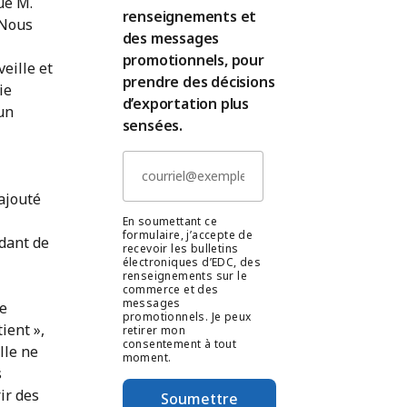
ue M.
renseignements et
 Nous
des messages
promotionnels, pour
eille et
prendre des décisions
ie
d’exportation plus
un
sensées.
 ajouté
En soumettant ce
formulaire, j’accepte de
ndant de
recevoir les bulletins
électroniques d’EDC, des
renseignements sur le
commerce et des
messages
te
promotionnels. Je peux
ient »,
retirer mon
consentement à tout
lle ne
moment.
s
ir des
Soumettre