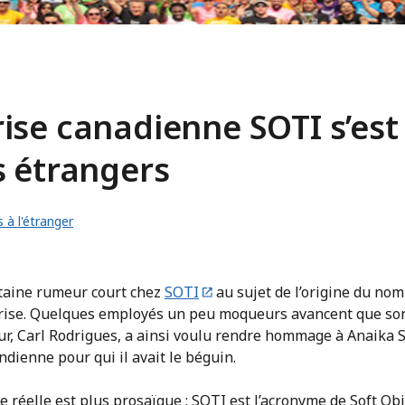
ise canadienne SOTI s’es
s étrangers
à l'étranger
taine rumeur court chez
SOTI
au sujet de l’origine du nom
prise. Quelques employés un peu moqueurs avancent que so
ur, Carl Rodrigues, a ainsi voulu rendre hommage à Anaika S
indienne pour qui il avait le béguin.
re réelle est plus prosaïque : SOTI est l’acronyme de Soft Ob