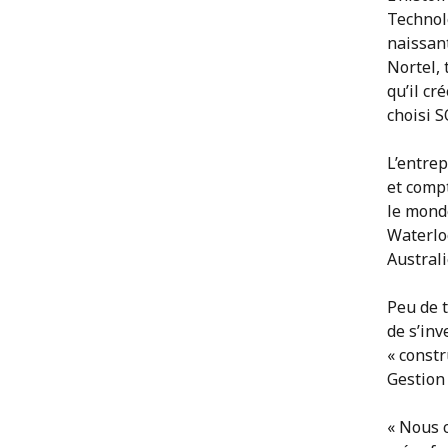
Technolo
naissan
Nortel, 
qu’il cr
choisi S
L’entre
et comp
le monde
Waterlo
Australi
Peu de 
de s’inv
« constr
Gestion 
« Nous 