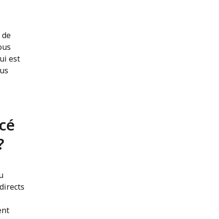
 de
ous
ui est
lus
ncé
?
u
 directs
ent