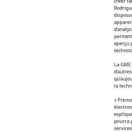
créer fa
Rodrigue
disposon
appareil
d’analy
permetta
aperçu p
technol
La GME a
d’autres
qu’aujou
la techn
« Prenon
électro
explique
pourra p
services