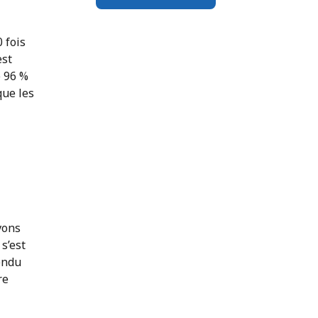
 fois
est
e 96 %
que les
vons
s’est
endu
re