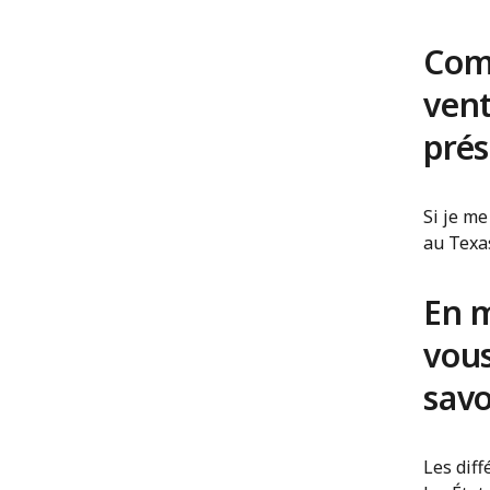
Com
vent
pré
Si je me
au Texas
En m
vous
savo
Les dif