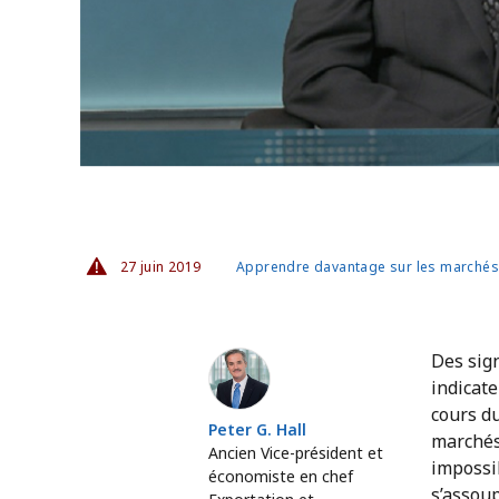
27 juin 2019
Apprendre davantage sur les marché
Peter G. Hall
Des sign
indicate
cours du
Peter G. Hall
marchés
Ancien Vice-président et
impossib
économiste en chef
s’assou