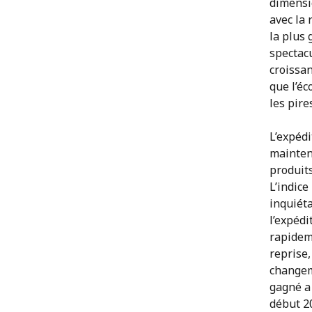
dimensi
avec la 
la plus 
spectac
croissan
que l’éc
les pir
L’expédi
mainten
produits
L’indice
inquiéta
l’expédi
rapidem
reprise,
changeme
gagné a 
début 20