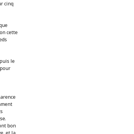
r cinq
 que
on cette
ieds
puis le
 pour
parence
omment
ts
se.
ont bon
e, et la