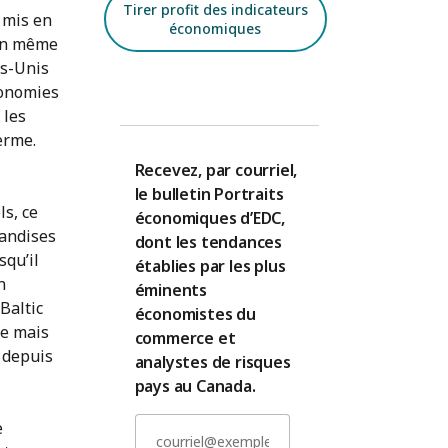
Tirer profit des indicateurs
 mis en
économiques
 En même
ts-Unis
conomies
 les
erme.
Recevez, par courriel,
le bulletin Portraits
s, ce
économiques d’EDC,
handises
dont les tendances
squ’il
établies par les plus
n
éminents
 Baltic
économistes du
le mais
commerce et
e depuis
analystes de risques
pays au Canada.
e