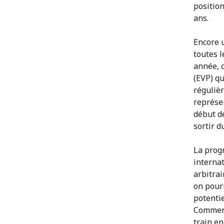
positio
ans.
Encore u
toutes 
année, c
(EVP) qu
régulièr
représe
début de
sortir 
La progr
interna
arbitrai
on pour
potenti
Comment
train en