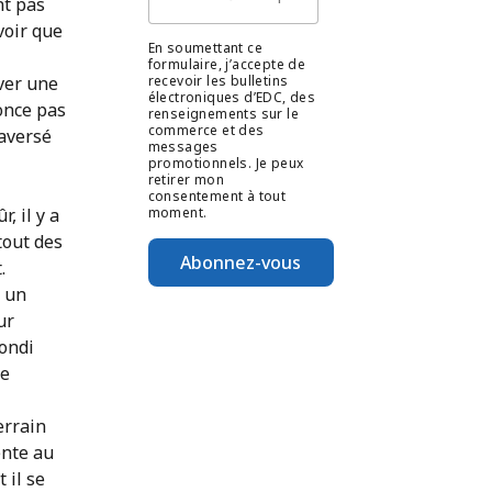
nt pas
 voir que
En soumettant ce
formulaire, j’accepte de
recevoir les bulletins
ver une
électroniques d’EDC, des
once pas
renseignements sur le
commerce et des
raversé
messages
promotionnels. Je peux
retirer mon
consentement à tout
moment.
, il y a
tout des
Abonnez-vous
.
à un
ur
bondi
de
errain
ente au
 il se