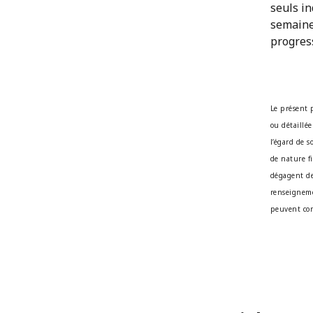
seuls in
semaines
progress
Le présent 
ou détaillée
l’égard de 
de nature fi
dégagent de
renseigneme
peuvent con