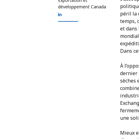
Exportation et
politiq
développement Canada
péril la
temps, c
et dans
mondiale
expéditi
Dans cet
À l’oppo
dernier 
sèches e
combine
industri
Exchange
fermemen
une soli
Mieux e