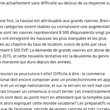
nne actuellement sans difficulté au-dessus de sa moyenne su
ne fois, la hausse est attribuable aux grands navires. Bien
les catégories soient stables ou connaissent une augmentati
e sont les navires représentant 8 500 d’équivalents vingt p
i ont enregistré les hausses les plus marquées et les plus
es au chapitre du taux de location, suivis de près par ceux
ntant 6 500 EVP. La demande de grands navires est atone de
 2015, et cette nouvelle tentative est la deuxième du genre
du marasme qui dure depuis des années.
ession se poursuivra-t-elle? Difficile à dire : le commerce
tional doit encore composer avec un protectionnisme en ap
re et un virage nationaliste, et sur le terrain on voit mal c
rait trouver un consensus à court terme. Les investissemen
els sont donc au point mort en attendant que la tempête pas
 alors expliquer cette montée soudaine? Les préparatifs v
 vue de l’automne, période de ventes capitale et très lucrativ