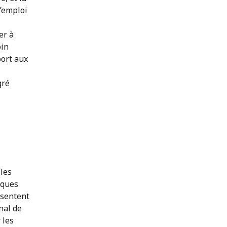
d’emploi
er à
oin
port aux
gré
 les
lques
ésentent
nal de
 les