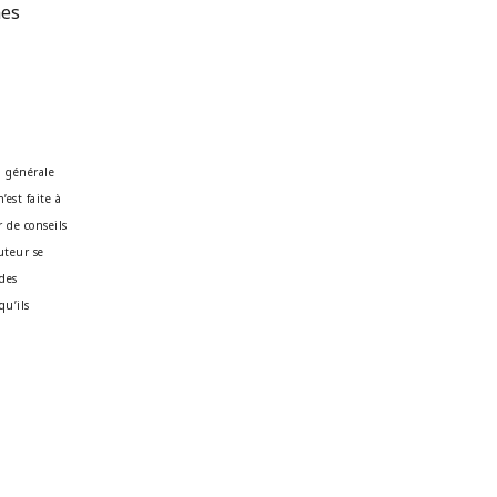
nes
n générale
’est faite à
 de conseils
auteur se
 des
qu’ils