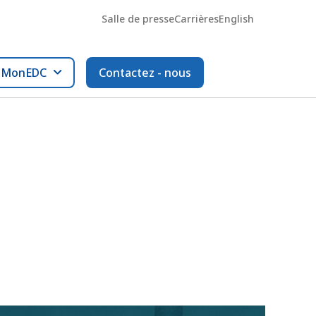
Salle de presse
Carrières
English
l MonEDC
Contactez - nous