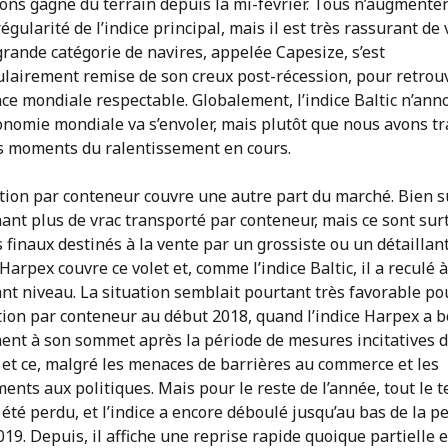
ons gagne du terrain depuis la mi-février. Tous n’augmente
régularité de l’indice principal, mais il est très rassurant de
grande catégorie de navires, appelée Capesize, s’est
ulairement remise de son creux post-récession, pour retrou
ce mondiale respectable. Globalement, l’indice Baltic n’ann
onomie mondiale va s’envoler, mais plutôt que nous avons t
es moments du ralentissement en cours.
tion par conteneur couvre une autre part du marché. Bien sûr
ant plus de vrac transporté par conteneur, mais ce sont sur
 finaux destinés à la vente par un grossiste ou un détaillant
 Harpex couvre ce volet et, comme l’indice Baltic, il a reculé 
nt niveau. La situation semblait pourtant très favorable po
tion par conteneur au début 2018, quand l’indice Harpex a 
ent à son sommet après la période de mesures incitatives 
 et ce, malgré les menaces de barrières au commerce et les
nts aux politiques. Mais pour le reste de l’année, tout le t
été perdu, et l’indice a encore déboulé jusqu’au bas de la p
19. Depuis, il affiche une reprise rapide quoique partielle et