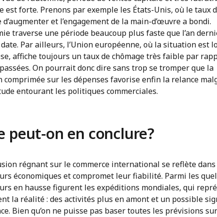
est forte. Prenons par exemple les États-Unis, où le taux 
e d’augmenter et l’engagement de la main-d’œuvre a bondi.
mie traverse une période beaucoup plus faste que l’an derni
 date. Par ailleurs, l’Union européenne, où la situation est l
ose, affiche toujours un taux de chômage très faible par rap
passées. On pourrait donc dire sans trop se tromper que la
n comprimée sur les dépenses favorise enfin la relance mal
itude entourant les politiques commerciales.
 peut-on en conclure?
sion régnant sur le commerce international se reflète dans
eurs économiques et compromet leur fiabilité. Parmi les que
eurs en hausse figurent les expéditions mondiales, qui repr
nt la réalité : des activités plus en amont et un possible sig
ce. Bien qu’on ne puisse pas baser toutes les prévisions sur