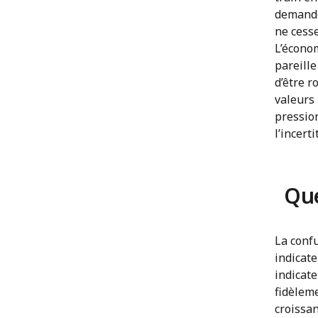
demande 
ne cess
L’écono
pareille
d’être r
valeurs 
pressio
l’incert
Que
La confu
indicat
indicat
fidèleme
croissan