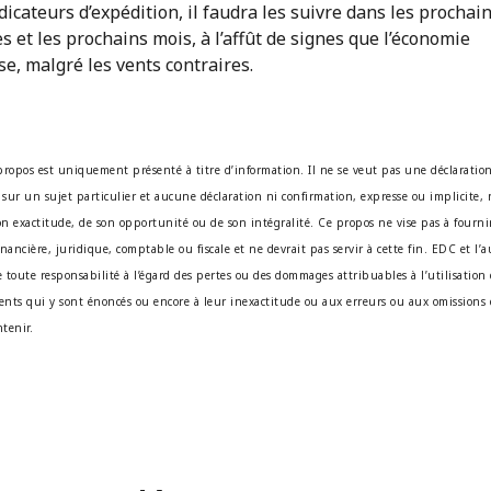
dicateurs d’expédition, il faudra les suivre dans les prochai
 et les prochains mois, à l’affût de signes que l’économie
e, malgré les vents contraires.
propos est uniquement présenté à titre d’information. Il ne se veut pas une déclaratio
 sur un sujet particulier et aucune déclaration ni confirmation, expresse ou implicite, n
son exactitude, de son opportunité ou de son intégralité. Ce propos ne vise pas à fournir
nancière, juridique, comptable ou fiscale et ne devrait pas servir à cette fin. EDC et l’
 toute responsabilité à l’égard des pertes ou des dommages attribuables à l’utilisation
nts qui y sont énoncés ou encore à leur inexactitude ou aux erreurs ou aux omissions 
tenir.