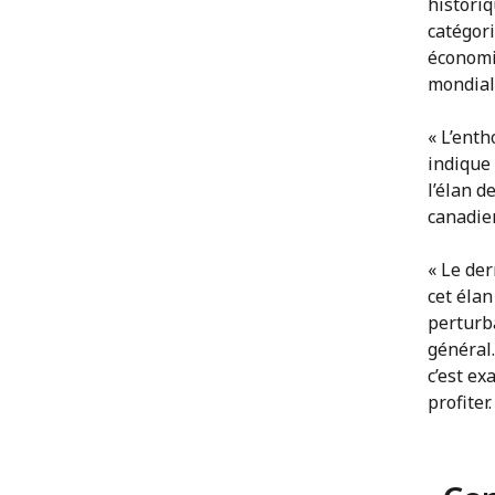
histori
catégori
économi
mondial
« L’enth
indique 
l’élan 
canadien
« Le de
cet éla
perturb
général
c’est e
profiter.