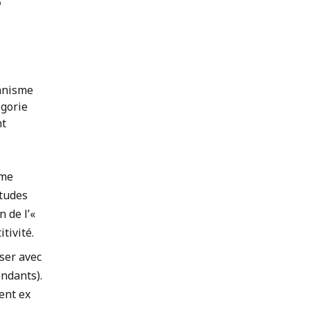
e
onnisme
égorie
nt
sme
études
 de l’«
tivité.
ser avec
ondants).
ent ex