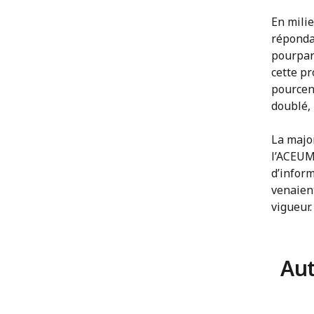
En milie
réponda
pourparl
cette pr
pourcen
doublé, 
La majo
l’ACEUM
d’infor
venaient
vigueur.
Aut