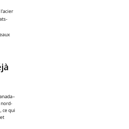
l’acier
ats-
s
veaux
éjà
Canada–
 nord-
, ce qui
et