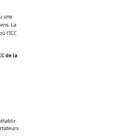
nu une
iens. La
où l’ICC
CC de la
établir
ortateurs