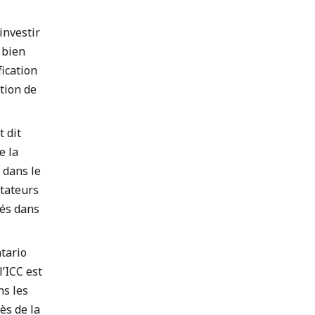
investir
 bien
fication
tion de
 dit
e la
 dans le
rtateurs
yés dans
ntario
l’ICC est
ns les
rès de la