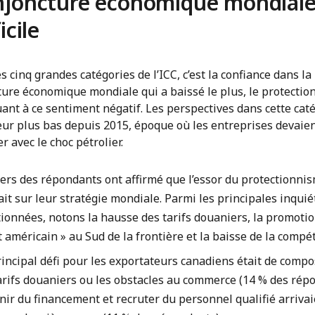
joncture économique mondial
icile
s cinq grandes catégories de l’ICC, c’est la confiance dans la
ture économique mondiale qui a baissé le plus, le protecti
ant à ce sentiment négatif. Les perspectives dans cette cat
eur plus bas depuis 2015, époque où les entreprises devaie
 avec le choc pétrolier.
iers des répondants ont affirmé que l’essor du protectionni
ait sur leur stratégie mondiale. Parmi les principales inqui
onnées, notons la hausse des tarifs douaniers, la promotion
 américain » au Sud de la frontière et la baisse de la compéti
rincipal défi pour les exportateurs canadiens était de compo
arifs douaniers ou les obstacles au commerce (14 % des rép
ir du financement et recruter du personnel qualifié arrivai