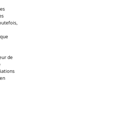
des
es
outefois,
 que
eur de
e
iations
 en