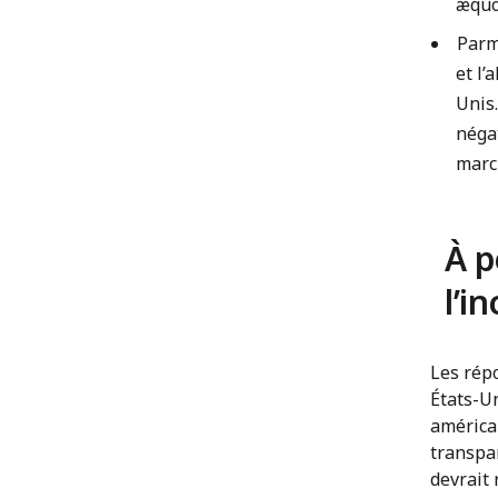
æquo
Parmi
et l
Unis
néga
marc
À p
l’i
Les rép
États-U
américai
transpa
devrait 