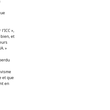
s
que
l’ICC »,
 bien, et
eurs
A. »
 perdu
ivisme
e et que
nt en