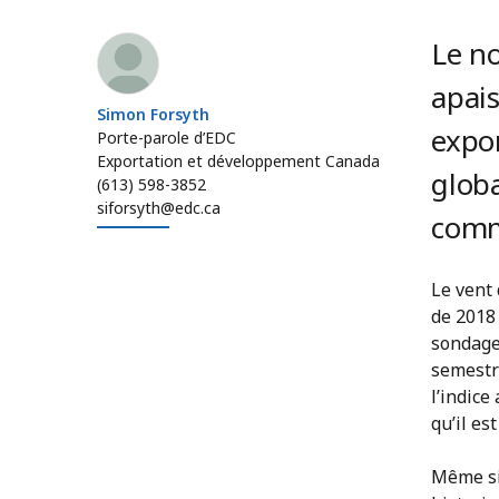
Simon Forsyth
Le n
apais
Simon Forsyth
expor
Porte-parole d’EDC
Exportation et développement Canada
globa
(613) 598-3852
siforsyth@edc.ca
comm
Le vent 
de 2018 
sondage
semestr
l’indice
qu’il es
Même si