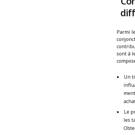
Con
diff
Parmi le
conjonc
contribu
sont à l
composer
Un t
influ
menti
achat
Le p
les t
Obten