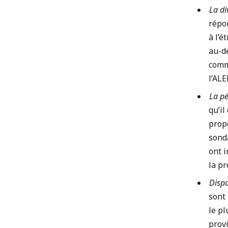
La di
répo
à l’é
au-de
comm
l’AL
La pé
qu’il
propo
sonda
ont 
la pr
Dispa
sont 
le pl
provi