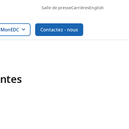
Salle de presse
Carrières
English
l MonEDC
Contactez - nous
intes