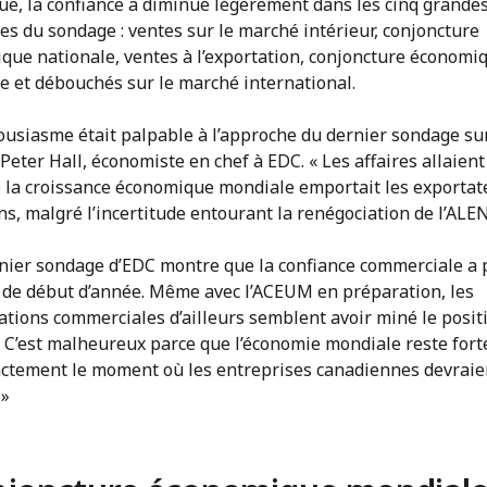
que, la confiance a diminué légèrement dans les cinq grande
es du sondage : ventes sur le marché intérieur, conjoncture
que nationale, ventes à l’exportation, conjoncture économi
e et débouchés sur le marché international.
ousiasme était palpable à l’approche du dernier sondage sur 
Peter Hall, économiste en chef à EDC. « Les affaires allaient
de la croissance économique mondiale emportait les exportat
s, malgré l’incertitude entourant la renégociation de l’ALEN
rnier sondage d’EDC montre que la confiance commerciale a
n de début d’année. Même avec l’ACEUM en préparation, les
ations commerciales d’ailleurs semblent avoir miné le posit
. C’est malheureux parce que l’économie mondiale reste fort
xactement le moment où les entreprises canadiennes devraie
 »