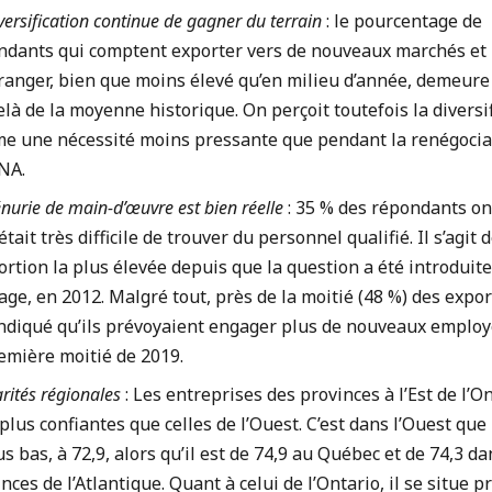
versification continue de gagner du terrain
: le pourcentage de
ndants qui comptent exporter vers de nouveaux marchés et 
tranger, bien que moins élevé qu’en milieu d’année, demeure
là de la moyenne historique. On perçoit toutefois la diversi
e une nécessité moins pressante que pendant la renégocia
ENA.
nurie de main-d’œuvre est bien réelle
: 35 % des répondants ont
 était très difficile de trouver du personnel qualifié. Il s’agit d
rtion la plus élevée depuis que la question a été introduite
ge, en 2012. Malgré tout, près de la moitié (48 %) des expo
indiqué qu’ils prévoyaient engager plus de nouveaux emplo
emière moitié de 2019.
rités régionales
: Les entreprises des provinces à l’Est de l’O
plus confiantes que celles de l’Ouest. C’est dans l’Ouest que 
us bas, à 72,9, alors qu’il est de 74,9 au Québec et de 74,3 da
nces de l’Atlantique. Quant à celui de l’Ontario, il se situe p