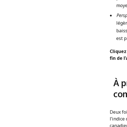
moye
Persp
légèr
baiss
est p
Clique
fin de l
À p
com
Deux fo
l’indice
canadien