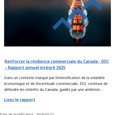
Renforcer la résilience commerciale du Canada - EDC
– Rapport annuel intégré 2025
Dans un contexte marqué par l’intensification de la volatilité
économique et de l’incertitude commerciale, EDC continue de
défendre les intérêts du Canada, guidés par une ambition
renouvelée. Nous affinons notre approche afin de contribuer
Lisez le rapport
encore davantage à l’atteinte des objectifs commerciaux
prioritaires du pays, en trouvant de nouvelles façons d’aider les
exportateurs et les secteurs canadiens à déployer leur offre à
Date de modification : 2019-03-27