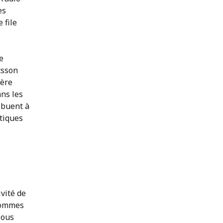
es
 file
e
csson
ière
ans les
ibuent à
tiques
vité de
 sommes
Nous