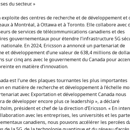
ses du secteur. »
n exploite des centres de recherche et de développement et
aux à Montréal, à Ottawa et à Toronto. Elle collabore avec 
seurs de services de télécommunications canadiens et des
ires gouvernementaux pour étendre l’infrastructure 5G séc
e nationale. En 2024, Ericsson a annoncé un partenariat de
he et développement d’une valeur de 638,4 millions de dolla
ns sur cinq ans avec le gouvernement du Canada pour acce
reinte en matière d’innovation.
nada est l’une des plaques tournantes les plus importantes
son en matière de recherche et développement à l’échelle mo
artenariat avec Exportation et développement Canada nous
ra de développer encore plus ce leadership », a déclaré
holm, président et chef de la direction d’Ericsson. « En inten
llaboration avec les entreprises, les universités et les part
ementaux canadiens, nous pouvons accélérer les percées d
 de la 5G, de la technologie quantique et du réseau d’accès