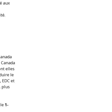
é aux
té.
 Canada
u Canada
ont elles
duire le
, EDC et
 plus
 le
1-