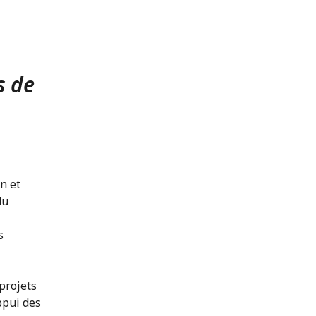
s de
n et
du
s
projets
ppui des