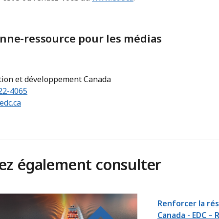
nne-ressource pour les médias
tion et développement Canada
22-4065
dc.ca
iez également consulter
Renforcer la ré
Canada - EDC – 