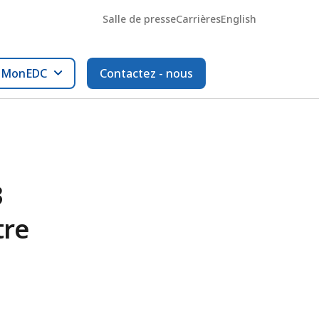
Salle de presse
Carrières
English
l MonEDC
Contactez - nous
3
tre