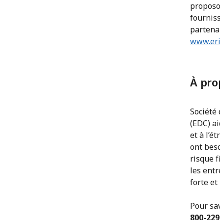
proposo
fourniss
partena
www.eri
À pro
Société 
(EDC) a
et à l’é
ont bes
risque f
les ent
forte et
Pour sa
800-229