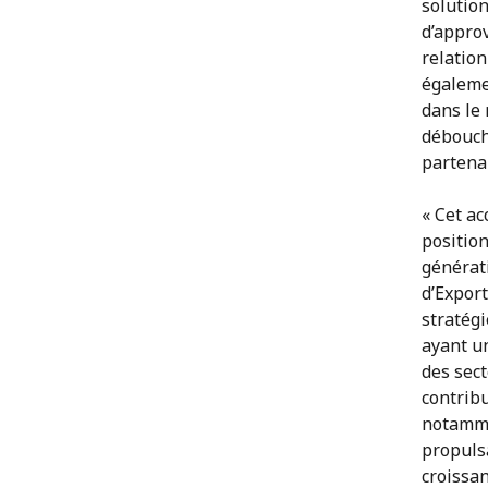
solution
d’appro
relation
égaleme
dans le 
débouch
partenai
« Cet a
positio
générati
d’Export
stratégi
ayant u
des sect
contrib
notamme
propulsa
croissa