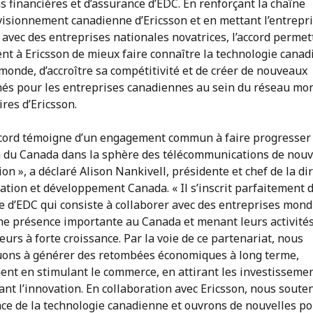
s financières et d’assurance d’EDC. En renforçant la chaîne
visionnement canadienne d’Ericsson et en mettant l’entrepr
 avec des entreprises nationales novatrices, l’accord permet
nt à Ericsson de mieux faire connaître la technologie cana
monde, d’accroître sa compétitivité et de créer de nouveaux
és pour les entreprises canadiennes au sein du réseau mon
res d’Ericsson.
ccord témoigne d’un engagement commun à faire progresser 
n du Canada dans la sphère des télécommunications de nouv
on », a déclaré Alison Nankivell, présidente et chef de la di
ation et développement Canada. « Il s’inscrit parfaitement 
e d’EDC qui consiste à collaborer avec des entreprises mond
ne présence importante au Canada et menant leurs activité
eurs à forte croissance. Par la voie de ce partenariat, nous
uons à générer des retombées économiques à long terme,
nt en stimulant le commerce, en attirant les investissemen
nt l’innovation. En collaboration avec Ericsson, nous soute
nce de la technologie canadienne et ouvrons de nouvelles po