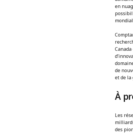
en nuage
possibil
mondial
Comptan
recherc
Canada 
d’innova
domaines
de nouv
et de la
À pr
Les rés
milliar
des pio