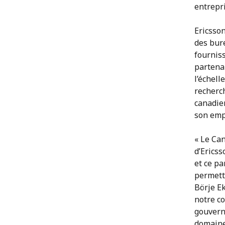
entrepri
Ericsso
des bure
fournis
partena
l’échell
recherc
canadie
son emp
« Le Ca
d’Erics
et ce p
permett
Börje Ek
notre co
gouvern
domaines