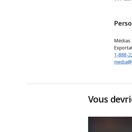
Perso
Médias
Exporta
1-888-2
media@e
Vous devr