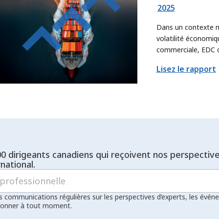
2025
Dans un contexte ma
volatilité économiqu
commerciale, EDC c
intérêts du Canada,
Lisez le rapport
renouvelée. Nous af
contribuer encore d
objectifs commercia
trouvant de nouvell
exportateurs et les
leur offre à plus gr
nouveaux marchés.
00 dirigeants canadiens qui reçoivent nos perspectiv
national.
s communications régulières sur les perspectives d’experts, les évén
bonner à tout moment.