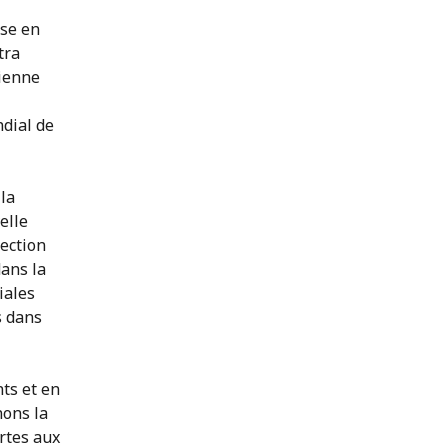
ise en
tra
dienne
dial de
la
elle
rection
dans la
iales
s dans
ts et en
nons la
rtes aux