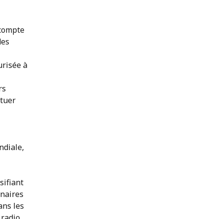
 compte
des
urisée à
rs
ntuer
ndiale,
sifiant
enaires
ans les
 radio