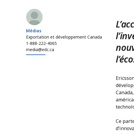
Médias
L’ac
Médias
l’in
Exportation et développement Canada
1-888-222-4065
nouv
media@edc.ca
l’éc
Ericsson
dévelop
Canada, 
américa
technol
Ce parte
d’innova