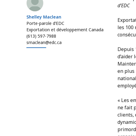
d’EDC
Shelley Maclean
Exporta
Porte-parole d’EDC
les 100
Exportation et développement Canada
consécut
(613) 597-7988
smaclean@edc.ca
Depuis 1
d’aider 
Maintena
en plus
nationa
employés
« Les em
ne fait 
clients,
dynamiqu
primordi