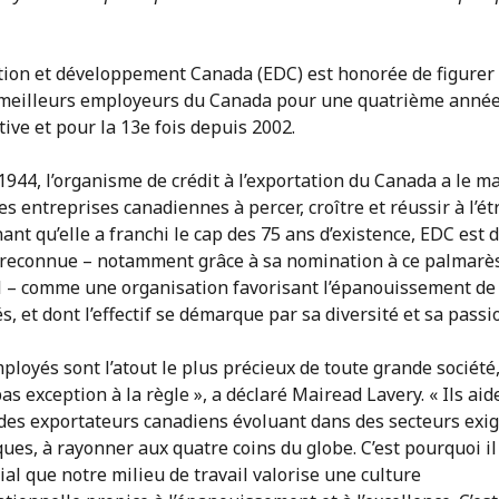
tion et développement Canada (EDC) est honorée de figurer
 meilleurs employeurs du Canada pour une quatrième anné
ive et pour la 13e fois depuis 2002.
944, l’organisme de crédit à l’exportation du Canada a le m
les entreprises canadiennes à percer, croître et réussir à l’ét
nt qu’elle a franchi le cap des 75 ans d’existence, EDC est 
 reconnue – notamment grâce à sa nomination à ce palmarè
l – comme une organisation favorisant l’épanouissement de
, et dont l’effectif se démarque par sa diversité et sa passi
ployés sont l’atout le plus précieux de toute grande société
pas exception à la règle », a déclaré Mairead Lavery. « Ils ai
 des exportateurs canadiens évoluant dans des secteurs exi
es, à rayonner aux quatre coins du globe. C’est pourquoi il
al que notre milieu de travail valorise une culture