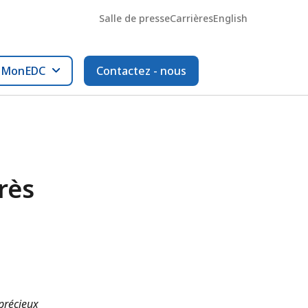
Salle de presse
Carrières
English
l MonEDC
Contactez - nous
rès
 précieux