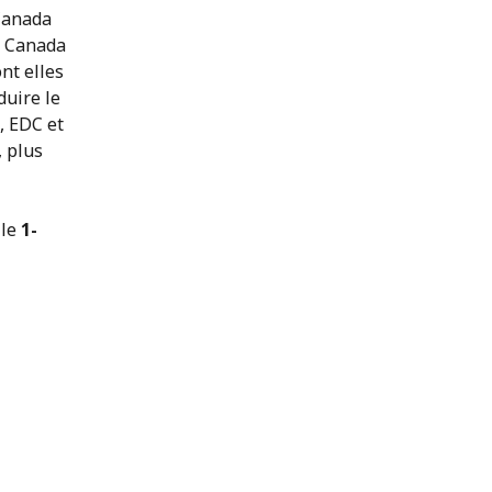
 Canada
u Canada
ont elles
duire le
, EDC et
 plus
 le
1-