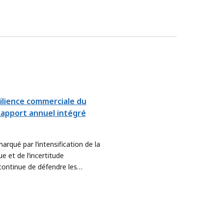
silience commerciale du
Rapport annuel intégré
rqué par l’intensification de la
e et de l’incertitude
ontinue de défendre les
 guidés par une ambition
finons notre approche afin de
avantage à l’atteinte des
ux prioritaires du pays, en