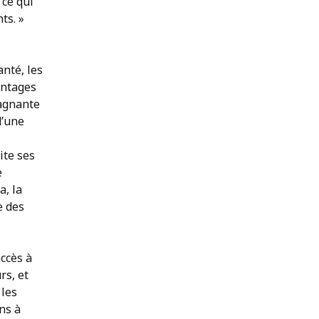
 ce qui
ts. »
nté, les
antages
gagnante
d’une
ite ses
e
, la
e des
accès à
rs, et
 les
ns à