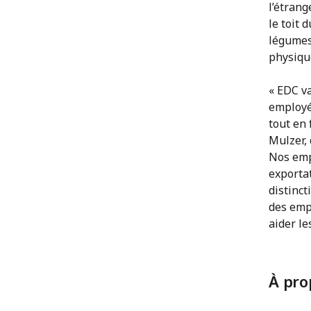
l’étrang
le toit 
légumes
physiqu
« EDC va
employés
tout en 
Mulzer, 
Nos emp
exportat
distinct
des empl
aider le
À pro