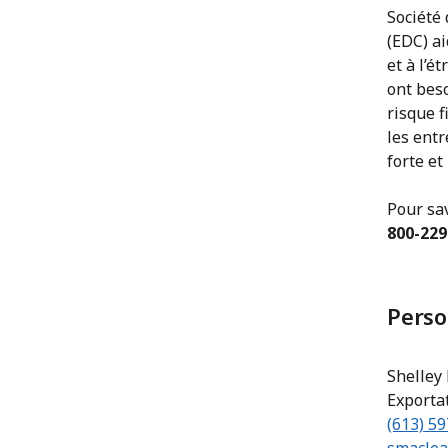
Société 
(EDC) a
et à l’é
ont bes
risque f
les ent
forte et
Pour sa
800-229
Perso
Shelley
Exporta
(613) 5
smaclea