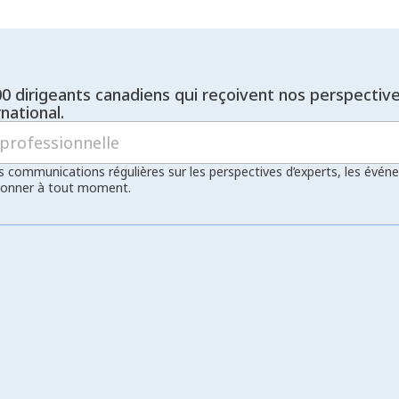
trouvant de nouvell
exportateurs et les
leur offre à plus gr
nouveaux marchés.
00 dirigeants canadiens qui reçoivent nos perspectiv
national.
s communications régulières sur les perspectives d’experts, les évén
bonner à tout moment.