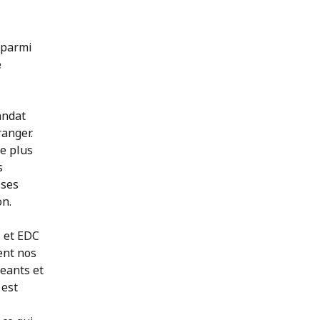
 parmi
e
andat
ranger.
de plus
s
 ses
on.
, et EDC
dent nos
geants et
 est