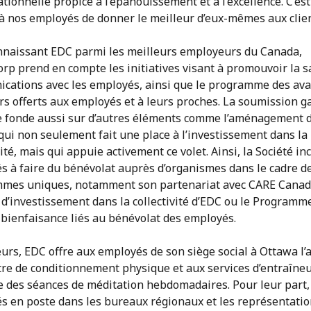
tionnelle propice à l’épanouissement et à l’excellence. C’est
à nos employés de donner le meilleur d’eux-mêmes aux clien
nnaissant EDC parmi les meilleurs employeurs du Canada,
p prend en compte les initiatives visant à promouvoir la sa
cations avec les employés, ainsi que le programme des av
ers offerts aux employés et à leurs proches. La soumission 
e fonde aussi sur d’autres éléments comme l’aménagement 
qui non seulement fait une place à l’investissement dans la
vité, mais qui appuie activement ce volet. Ainsi, la Société inc
s à faire du bénévolat auprès d’organismes dans le cadre d
mes uniques, notamment son partenariat avec CARE Canada
 d’investissement dans la collectivité d’EDC ou le Programm
 bienfaisance liés au bénévolat des employés.
eurs, EDC offre aux employés de son siège social à Ottawa l’
re de conditionnement physique et aux services d’entraîneu
e des séances de méditation hebdomadaires. Pour leur part,
s en poste dans les bureaux régionaux et les représentatio