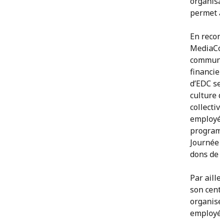
organisa
permet 
En reco
MediaCor
communi
financi
d’EDC s
culture 
collecti
employé
program
Journée
dons de
Par aill
son cent
organis
employé