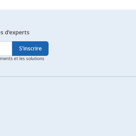
es façons d’aider les
 secteurs canadiens à déployer
ande échelle et à percer de
es d'experts
S'inscrire
ements et les solutions