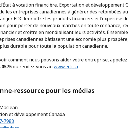
d’État à vocation financière, Exportation et développement
ide les entreprises canadiennes à générer des retombées a
tranger. EDC leur offre les produits financiers et l’expertise d
oin pour percer de nouveaux marchés en toute confiance, ré
inancier et croître en mondialisant leurs activités. Ensemble
reprises canadiennes bâtissent une économie plus prospère,
 plus durable pour toute la population canadienne.
voir comment nous pouvons aider votre entreprise, appelez
-0575
ou rendez-vous au
www.edc.ca
.
nne-ressource pour les médias
 Maclean
tion et développement Canada
97-7988
n@edc.ca