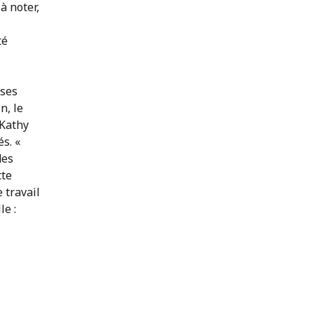
à noter,
té
 ses
n, le
 Kathy
s. «
des
tte
 travail
le :