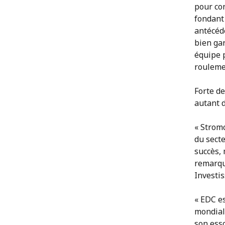
pour con
fondant 
antécéd
bien gar
équipe p
rouleme
Forte de
autant 
« Strom
du secte
succès, 
remarqu
Investi
« EDC es
mondiale
son esso