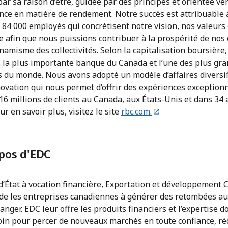
par sa raison d’être, guidée par des principes et orientée ve
ence en matière de rendement. Notre succès est attribuable
84 000 employés qui concrétisent notre vision, nos valeurs 
e afin que nous puissions contribuer à la prospérité de nos 
namisme des collectivités. Selon la capitalisation boursière
la plus importante banque du Canada et l’une des plus gr
 du monde. Nous avons adopté un modèle d’affaires diversif
novation qui nous permet d’offrir des expériences exceptionn
16 millions de clients au Canada, aux États-Unis et dans 34 
ur en savoir plus, visitez le site
rbc.com.‎
pos d'EDC
d’État à vocation financière, Exportation et développement
ide les entreprises canadiennes à générer des retombées a
tranger. EDC leur offre les produits financiers et l’expertise d
oin pour percer de nouveaux marchés en toute confiance, ré