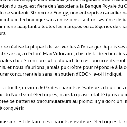
ation du pays, est fière de s’associer à la Banque Royale du
fin de soutenir Stromcore Energy, une entreprise canadienn
oint une technologie sans émissions : soit un système de ba
um-ion s’adaptant à toutes les marques ou catégories de cha
rs.
ore réalise la plupart de ses ventes à l’étranger depuis ses
uatre ans », a déclaré Max Vidricaire, chef de la direction des 
iales chez Stromcore. « La plupart de nos concurrents sont
nis, et nous n’aurions jamais pu croître pour répondre à la
rer concurrentiels sans le soutien d’EDC », a-t-il indiqué.
e actuelle, environ 60 % des chariots élévateurs à fourches 
 du Nord sont électriques, mais la quasi-totalité (plus ou 
dotée de batteries d’accumulateurs au plomb; il y a donc un
à conquérir.
mission est de faire des chariots élévateurs électriques la 