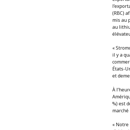
l’export
(RBC) a
mis au p
au lithi
élévateu
« Stromc
il y a q
commerc
États-U
et demeu
À l’heur
Amérique
%) est 
marché 
« Notre 