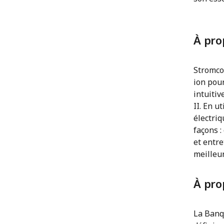
À pro
Stromcor
ion pour
intuitiv
II. En u
électriq
façons :
et entre
meilleur
À pro
La Banq