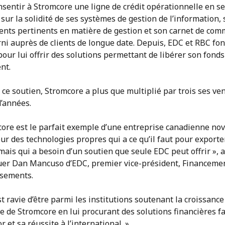
sentir à Stromcore une ligne de crédit opérationnelle en se
sur la solidité de ses systèmes de gestion de l’information, 
ents pertinents en matière de gestion et son carnet de co
ni auprès de clients de longue date. Depuis, EDC et RBC fon
our lui offrir des solutions permettant de libérer son fonds
nt.
 ce soutien, Stromcore a plus que multiplié par trois ses ve
d’années.
core est le parfait exemple d’une entreprise canadienne nov
ur des technologies propres qui a ce qu’il faut pour exporte
mais qui a besoin d’un soutien que seule EDC peut offrir », a
er Dan Mancuso d’EDC, premier vice-président, Financemen
ssements.
t ravie d’être parmi les institutions soutenant la croissance
 de Stromcore en lui procurant des solutions financières fa
r et sa réussite à l’international. »