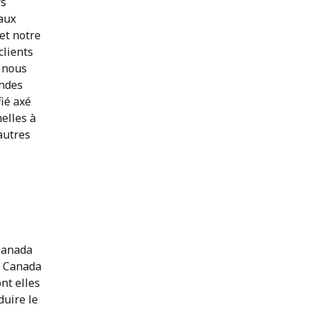
rs
 aux
et notre
clients
, nous
andes
ié axé
elles à
autres
 Canada
u Canada
ont elles
duire le