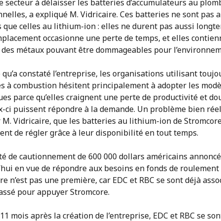
le secteur à délaisser les batteries d’accumulateurs au plom
nnelles, a expliqué M. Vidricaire. Ces batteries ne sont pas 
s que celles au lithium-ion : elles ne durent pas aussi longt
mplacement occasionne une perte de temps, et elles contien
 des métaux pouvant être dommageables pour l’environnem
 qu’a constaté l’entreprise, les organisations utilisant toujo
es à combustion hésitent principalement à adopter les modè
ues parce qu’elles craignent une perte de productivité et do
x-ci puissent répondre à la demande. Un problème bien réel
 M. Vidricaire, que les batteries au lithium-ion de Stromcor
nt de régler grâce à leur disponibilité en tout temps.
lité de cautionnement de 600 000 dollars américains annonc
’hui en vue de répondre aux besoins en fonds de roulement
re n’est pas une première, car EDC et RBC se sont déjà asso
passé pour appuyer Stromcore.
11 mois après la création de l’entreprise, EDC et RBC se sont