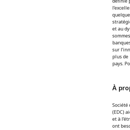
définie 
l’excell
quelque 
stratégi
et au dy
sommes 
banques
sur l’in
plus de 
pays. Po
À pro
Société 
(EDC) a
et à l’é
ont bes