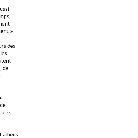
b
aussi
emps,
nent
ent. »
urs des
les
utent
, de
e
ée
 de
ciées
 alliées