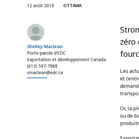
12 août 2019
OTTAWA
Shelley Maclean
Stro
zéro 
Shelley Maclean
four
Porte-parole d’EDC
Exportation et développement Canada
(613) 597-7988
Les acha
smaclean@edc.ca
et centr
demande.
transpor
Or, la 
ou de b
produit
Exporta