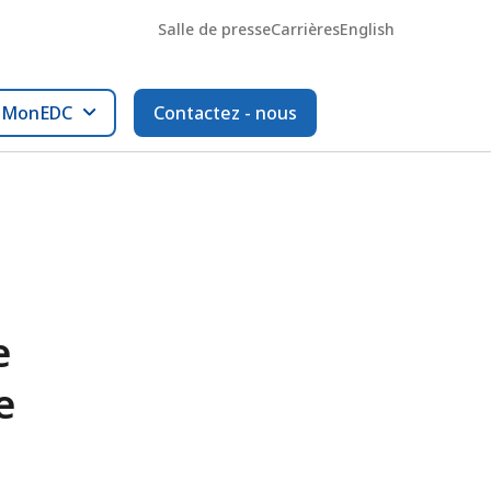
Salle de presse
Carrières
English
l MonEDC
Contactez - nous
e
e