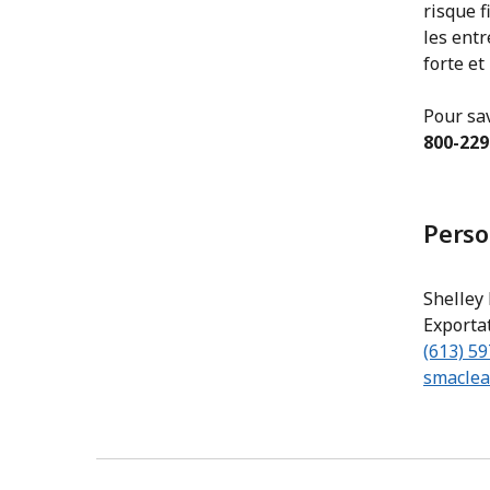
risque f
les ent
forte et
Pour sa
800-229
Perso
Shelley
Exporta
(613) 5
smaclea