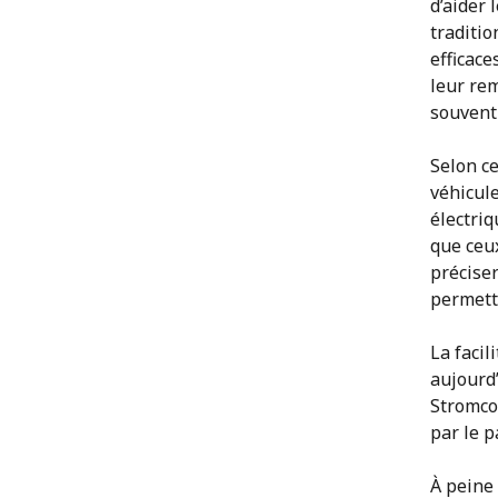
d’aider 
traditio
efficace
leur re
souvent
Selon ce
véhicul
électriq
que ceu
préciser
permette
La faci
aujourd
Stromco
par le 
À peine 