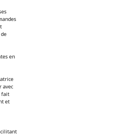
ses
mmandes
t
 de
ntes en
atrice
r avec
 fait
t et
cilitant