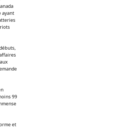
 Canada
e ayant
tteries
riots
 débuts,
affaires
 aux
 demande
en
moins 99
 immense
norme et