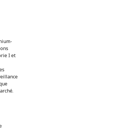
thium-
ions
rie I et
les
eillance
 que
marché.
e