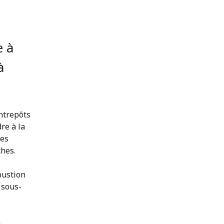
e à
à
entrepôts
re à la
ies
ches.
bustion
 sous-
à