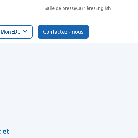
Salle de presse
Carrières
English
l MonEDC
Contactez - nous
 et