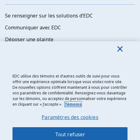
Se renseigner sur les solutions d’EDC
Communiquer avec EDC
Déposer une plainte
Explorer les possibilités d’emploi
Abonnez-vous aux newsletters d'EDC
EDC utilise des témoins et d’autres outils de suivi pour vous
offrir une expérience optimale lorsque vous visitez notre site.
De nouvelles options s’offrent maintenant à vous pour contrôler
vos paramètres de confidentialité. Renseignez-vous davantage
sur les témoins, ou acceptez de personnaliser votre expérience
en cliquant sur « J’accepte ».
Témoins
Exportation et développement Canada
Paramètres des cookies
Énoncé de confidentialité
Transparence et divulgation
Tout refuser
Mentions légales