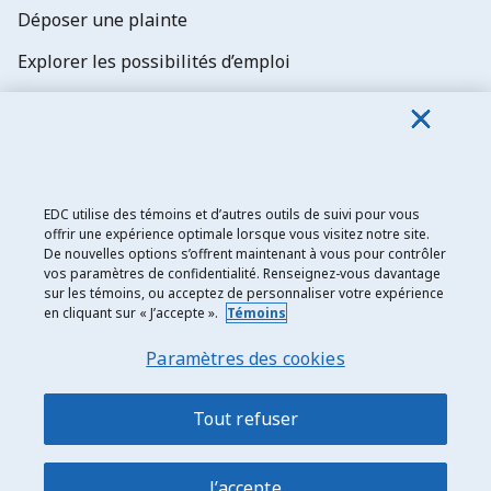
Déposer une plainte
Explorer les possibilités d’emploi
Abonnez-vous aux newsletters d'EDC
EDC utilise des témoins et d’autres outils de suivi pour vous
offrir une expérience optimale lorsque vous visitez notre site.
De nouvelles options s’offrent maintenant à vous pour contrôler
Exportation et développement Canada
vos paramètres de confidentialité. Renseignez-vous davantage
sur les témoins, ou acceptez de personnaliser votre expérience
Énoncé de confidentialité
en cliquant sur « J’accepte ».
Témoins
Transparence et divulgation
Paramètres des cookies
Mentions légales
Accessibilité
Tout refuser
Plan du site
J’accepte