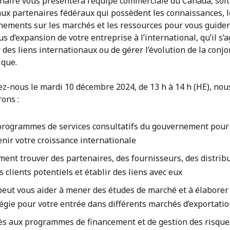
naire vous présentera l’équipe commerciale du Canada, soit
aux partenaires fédéraux qui possèdent les connaissances, l
nements sur les marchés et les ressources pour vous guider
s d’expansion de votre entreprise à l’international, qu’il s’a
r des liens internationaux ou de gérer l’évolution de la conj
que.
ez-nous le mardi 10 décembre 2024, de 13 h à 14 h (HE), nou
ons :
programmes de services consultatifs du gouvernement pour
nir votre croissance internationale
ent trouver des partenaires, des fournisseurs, des distrib
s clients potentiels et établir des liens avec eux
peut vous aider à mener des études de marché et à élaborer
égie pour votre entrée dans différents marchés d’exportati
cès aux programmes de financement et de gestion des risque