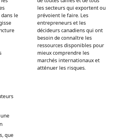
 les
de toutes tailles et de tous
es
les secteurs qui exportent ou
 dans le
prévoient le faire. Les
gisse
entrepreneurs et les
oncture
décideurs canadiens qui ont
besoin de connaître les
ressources disponibles pour
s
mieux comprendre les
marchés internationaux et
atténuer les risques.
uteurs
 une
on
s, que