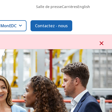
Salle de presse
Carrières
English
l MonEDC
Contactez - nous