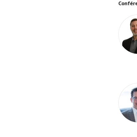
Confér
Joel Ad
Lionel J