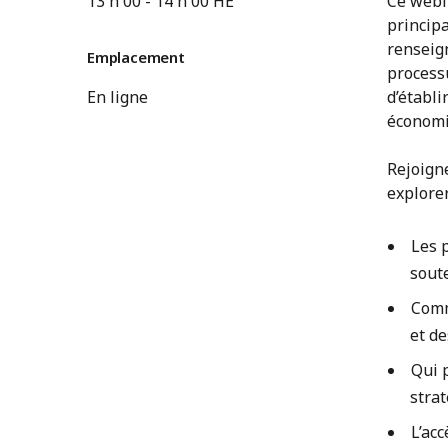
13 h 00
-
14 h 00
HE
Ce webi
princip
renseig
Emplacement
processu
En ligne
d’établi
économi
Rejoign
explorer
Les 
soute
Comm
et de
Qui 
strat
L’ac