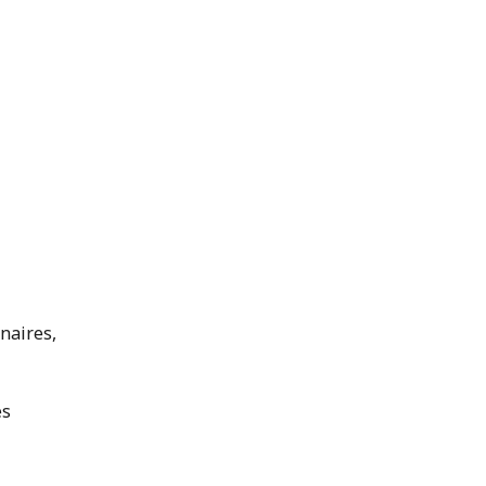
naires,
es