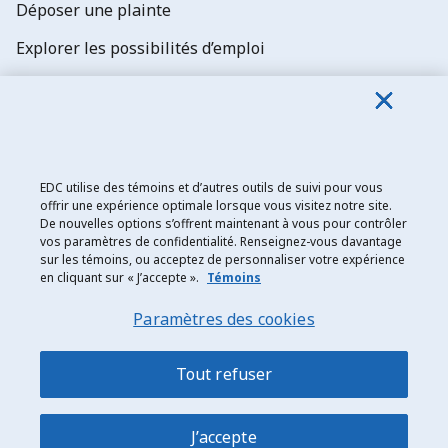
Déposer une plainte
Explorer les possibilités d’emploi
Abonnez-vous aux newsletters d'EDC
EDC utilise des témoins et d’autres outils de suivi pour vous
offrir une expérience optimale lorsque vous visitez notre site.
De nouvelles options s’offrent maintenant à vous pour contrôler
Exportation et développement Canada
vos paramètres de confidentialité. Renseignez-vous davantage
sur les témoins, ou acceptez de personnaliser votre expérience
Énoncé de confidentialité
en cliquant sur « J’accepte ».
Témoins
Transparence et divulgation
Paramètres des cookies
Mentions légales
Accessibilité
Tout refuser
Plan du site
J’accepte