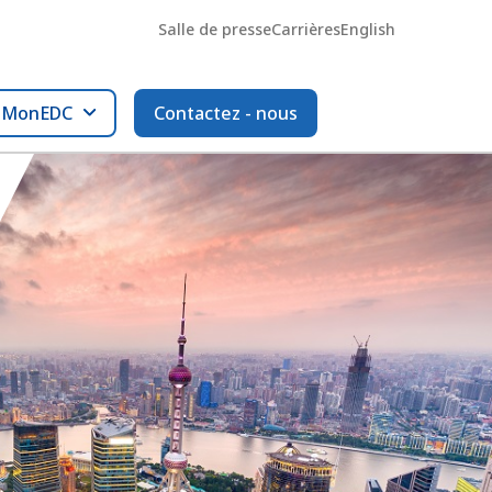
Salle de presse
Carrières
English
l MonEDC
Contactez - nous