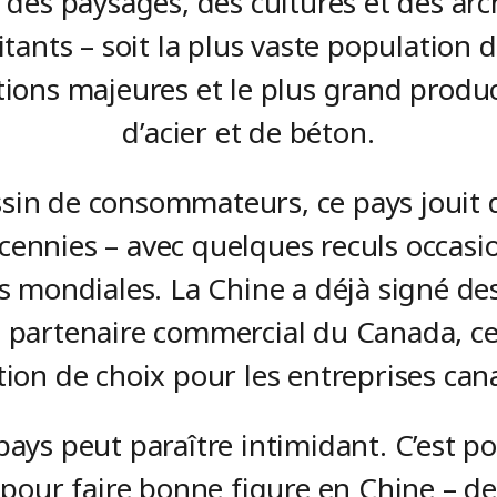
t des paysages, des cultures et des a
itants – soit la plus vaste population d
ions majeures et le plus grand produ
d’acier et de béton.
sin de consommateurs, ce pays jouit
ennies – avec quelques reculs occasio
mondiales. La Chine a déjà signé des 
 partenaire commercial du Canada, ce 
tion de choix pour les entreprises ca
pays peut paraître intimidant. C’est p
s pour faire bonne figure en Chine – d