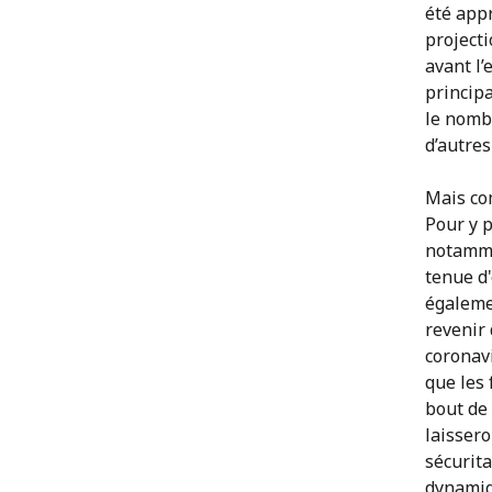
été app
projecti
avant l’
principa
le nombr
d’autres
Mais co
Pour y p
notammen
tenue d'
égalemen
revenir
coronav
que les 
bout de 
laissero
sécurita
dynamiqu