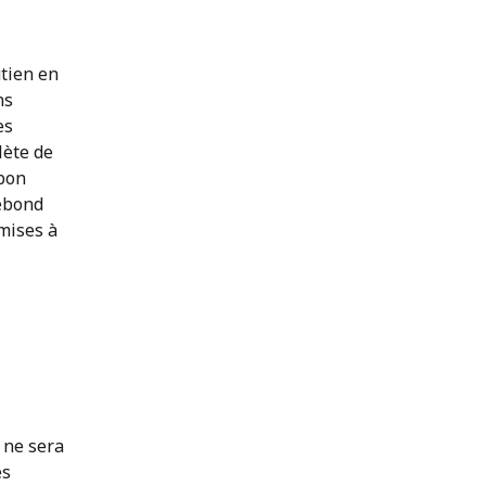
tien en
ns
es
lète de
 bon
rebond
mises à
 ne sera
es