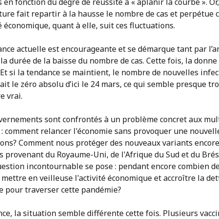
en fonction du degré de réussite à « aplanir la courbe ». Or
ure fait repartir à la hausse le nombre de cas et perpétue c
té économique, quant à elle, suit ces fluctuations.
ance actuelle est encourageante et se démarque tant par l’
la durée de la baisse du nombre de cas. Cette fois, la donne
Et si la tendance se maintient, le nombre de nouvelles infec
ait le zéro absolu d’ici le 24 mars, ce qui semble presque t
e vrai.
vernements sont confrontés à un problème concret aux mul
s : comment relancer l'économie sans provoquer une nouvell
tions? Comment nous protéger des nouveaux variants encore
ts provenant du Royaume-Uni, de l'Afrique du Sud et du Brés
uestion incontournable se pose : pendant encore combien d
mettre en veilleuse l'activité économique et accroître la det
e pour traverser cette pandémie?
ce, la situation semble différente cette fois. Plusieurs vacc