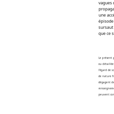
vagues d
propaga
une accé
épisode
sursaut 
que ce s
Le présent 
ou détaillée
l’égard de 
de nature fi
dégagent de
renseigneme
peuvent con