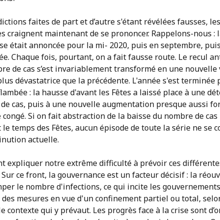
ictions faites de part et d’autre s'étant révélées fausses, le
s craignent maintenant de se prononcer. Rappelons-nous : l
ise était annoncée pour la mi- 2020, puis en septembre, puis 
ée. Chaque fois, pourtant, on a fait fausse route. Le recul an
re de cas s’est invariablement transformé en une nouvelle
lus dévastatrice que la précédente. L'année s'est terminée 
lambée : la hausse d'avant les Fêtes a laissé place à une dé
de cas, puis à une nouvelle augmentation presque aussi fo
 congé. Si on fait abstraction de la baisse du nombre de cas
 le temps des Fêtes, aucun épisode de toute la série ne se 
inution actuelle.
expliquer notre extrême difficulté à prévoir ces différente
Sur ce front, la gouvernance est un facteur décisif : la réou
mper le nombre d'infections, ce qui incite les gouvernements
des mesures en vue d'un confinement partiel ou total, selo
le contexte qui y prévaut. Les progrès face à la crise sont d’