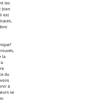
nt les
t bien
i est
icaces,
 donc
mique?
prouvés,
 la
ra
ire
ce du
avons
enir à
geurs se
au