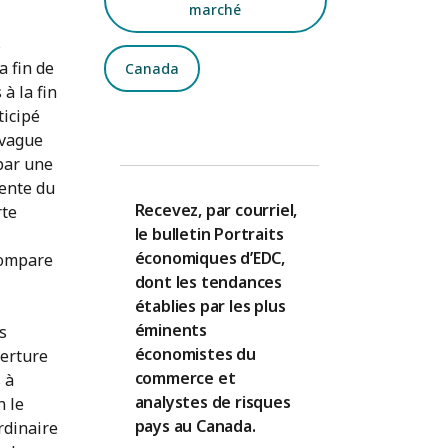
marché
s
a fin de
Canada
à la fin
ticipé
 vague
par une
tente du
Recevez, par courriel,
rte
le bulletin Portraits
économiques d’EDC,
compare
dont les tendances
établies par les plus
éminents
s
économistes du
verture
commerce et
 à
analystes de risques
n le
pays au Canada.
ordinaire