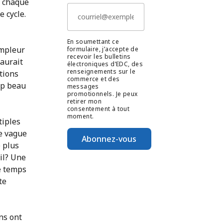
, chaque
e cycle.
En soumettant ce
ampleur
formulaire, j’accepte de
recevoir les bulletins
 aurait
électroniques d’EDC, des
renseignements sur le
tions
commerce et des
rop beau
messages
promotionnels. Je peux
retirer mon
consentement à tout
moment.
tiples
e vague
Abonnez-vous
 plus
il? Une
e temps
te
ins ont