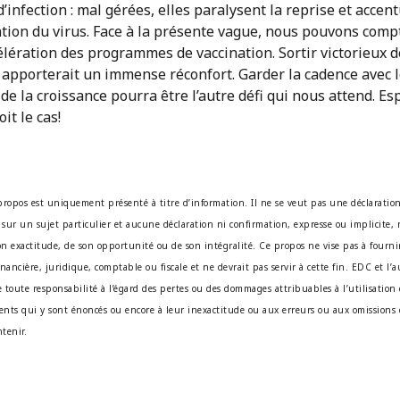
’infection : mal gérées, elles paralysent la reprise et accen
tion du virus. Face à la présente vague, nous pouvons comp
lération des programmes de vaccination. Sortir victorieux d
 apporterait un immense réconfort. Garder la cadence avec 
de la croissance pourra être l’autre défi qui nous attend. E
oit le cas!
propos est uniquement présenté à titre d’information. Il ne se veut pas une déclaratio
 sur un sujet particulier et aucune déclaration ni confirmation, expresse ou implicite, n
son exactitude, de son opportunité ou de son intégralité. Ce propos ne vise pas à fournir
nancière, juridique, comptable ou fiscale et ne devrait pas servir à cette fin. EDC et l’
 toute responsabilité à l’égard des pertes ou des dommages attribuables à l’utilisation
nts qui y sont énoncés ou encore à leur inexactitude ou aux erreurs ou aux omissions 
tenir.