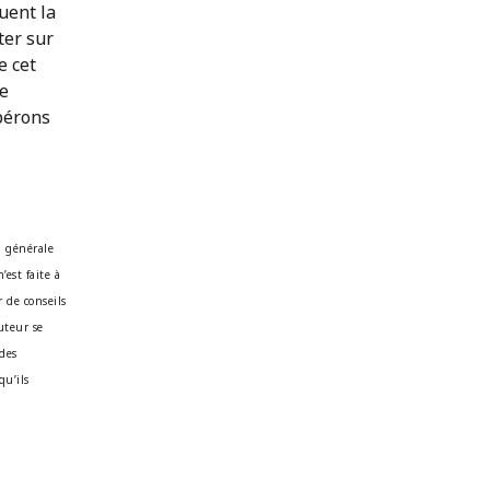
tuent la
ter sur
e cet
le
spérons
n générale
’est faite à
 de conseils
auteur se
 des
qu’ils