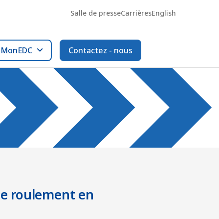
Salle de presse
Carrières
English
l MonEDC
Contactez - nous
 de roulement en