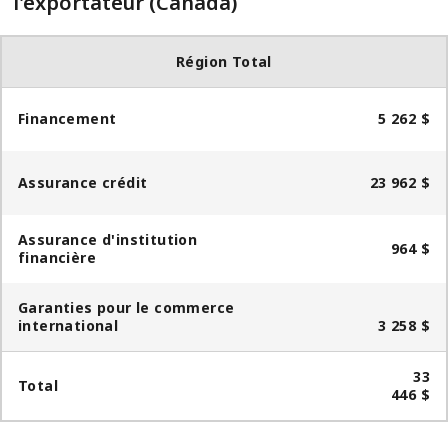
l'exportateur (Canada)
Région Total
Financement
5 262 $
Assurance crédit
23 962 $
Assurance d'institution
964 $
financière
Garanties pour le commerce
international
3 258 $
33
Total​​
446 $