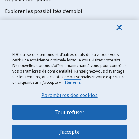
Explorer les possibilités d’emploi
Abonnez-vous aux newsletters d'EDC
EDC utilise des témoins et d’autres outils de suivi pour vous
offrir une expérience optimale lorsque vous visitez notre site.
De nouvelles options s’offrent maintenant à vous pour contrôler
Exportation et développement Canada
vos paramètres de confidentialité. Renseignez-vous davantage
sur les témoins, ou acceptez de personnaliser votre expérience
Énoncé de confidentialité
en cliquant sur « J’accepte ».
Témoins
Transparence et divulgation
Paramètres des cookies
Mentions légales
Accessibilité
Tout refuser
Plan du site
J’accepte