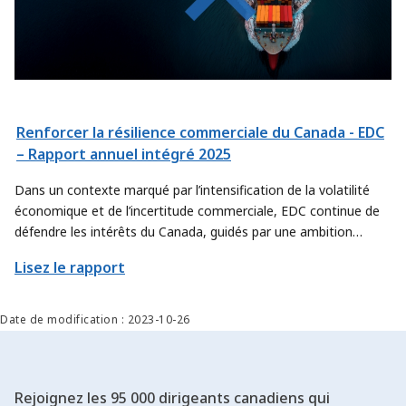
Renforcer la résilience commerciale du Canada - EDC
– Rapport annuel intégré 2025
Dans un contexte marqué par l’intensification de la volatilité
économique et de l’incertitude commerciale, EDC continue de
défendre les intérêts du Canada, guidés par une ambition
renouvelée. Nous affinons notre approche afin de contribuer
Lisez le rapport
encore davantage à l’atteinte des objectifs commerciaux
prioritaires du pays, en trouvant de nouvelles façons d’aider les
exportateurs et les secteurs canadiens à déployer leur offre à
Date de modification : 2023-10-26
plus grande échelle et à percer de nouveaux marchés.
Rejoignez les 95 000 dirigeants canadiens qui