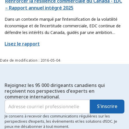
Renforcer la résilience commerciale du Canada - EDC
– Rapport annuel intégré 2025
Dans un contexte marqué par l’intensification de la volatilité
économique et de l’incertitude commerciale, EDC continue de
défendre les intérêts du Canada, guidés par une ambition
renouvelée. Nous affinons notre approche afin de contribuer
Lisez le rapport
encore davantage à l’atteinte des objectifs commerciaux
prioritaires du pays, en trouvant de nouvelles façons d’aider les
exportateurs et les secteurs canadiens à déployer leur offre à
Date de modification : 2016-05-04
plus grande échelle et à percer de nouveaux marchés.
Rejoignez les 95 000 dirigeants canadiens qui
reçoivent nos perspectives d'experts en
commerce international.
S'inscrire
Je consens à recevoir des communications régulières sur les
perspectives d’experts, les événements et les solutions d’EDC. Je
peux me désabonner à tout moment.