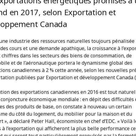
exportations énergétiques promises à
nd en 2017, selon Exportation et
loppement Canada
une industrie des ressources naturelles toujours pénalisée 
 des cours et une demande apathique, la croissance à l’expo
 chiffres dans les secteurs des biens de consommation, de
obile et de l’aéronautique portera le dynamisme global des
tions canadiennes à 2 % cette année, selon les nouvelles pr
ortation publiées par Exportation et développement Canada 
lution des exportations canadiennes en 2016 est tout nature
a conjoncture économique mondiale : en dépit des difficultés 
es des produits de base, on constate à nouveau un certain
me du côté du logement, du mobilier pour la maison et du
t », a déclaré Peter Hall, économiste en chef d’EDC. « Voilà l
 à l’exportation qui afficheront la plus belle performance ce
t qui seront tout particulièrement propulsés par la fermeté