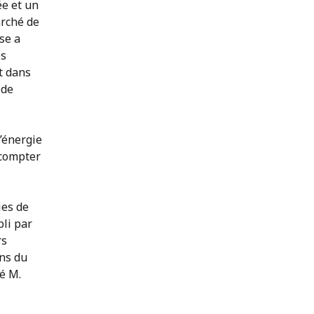
ée et un
arché de
se a
es
t dans
 de
l’énergie
 compter
ies de
bli par
rs
ons du
é M.