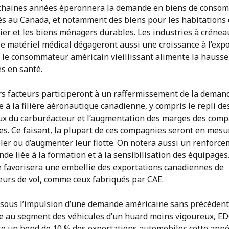
chaines années éperonnera la demande en biens de conso
és au Canada, et notamment des biens pour les habitation
ier et les biens ménagers durables. Les industries à crénea
e matériel médical dégageront aussi une croissance à l’expo
 le consommateur américain vieillissant alimente la hausse
s en santé.
rs facteurs participeront à un raffermissement de la deman
 à la filière aéronautique canadienne, y compris le repli de
x du carburéacteur et l’augmentation des marges des com
es. Ce faisant, la plupart de ces compagnies seront en mesu
ler ou d’augmenter leur flotte. On notera aussi un renforc
de liée à la formation et à la sensibilisation des équipages
e favorisera une embellie des exportations canadiennes de
eurs de vol, comme ceux fabriqués par CAE.
 sous l’impulsion d’une demande américaine sans précédent
e au segment des véhicules d’un huard moins vigoureux, E
e un bond de 10 % des exportations automobiles cette ann