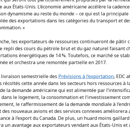
 aux États-Unis. L’économie américaine accélère la cadence
 son dynamisme au reste du monde – ce qui est la principale
olée des exportations dans les catégories du transport et de
ommation. »
che, les exportateurs de ressources continueront de pâtir c
e repli des cours du pétrole brut et du gaz naturel faisant c
rtations énergétiques de 14 %. Toutefois, ce marché se stab
nnée et orchestra une remontée partielle en 2017.
 livraison semestrielle des
Prévisions à l’exportation
, EDC a
s récoltés cette année dans les secteurs hors ressources à l
 de la demande américaine qui est alimentée par l’intensific
té dans le logement, la consommation et l’investissement co
lement, le raffermissement de la demande mondiale à l’endr
 des nouveaux avions et des services connexes améliorera a
ance à l’export du Canada. De plus, un huard moins gaillard
ra un avantage aux exportateurs vendant aux États-Unis et 