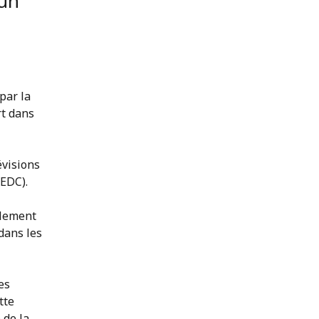
 un
par la
rt dans
évisions
(EDC).
llement
dans les
es
tte
 de la