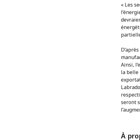
« Les se
l’énergi
devraien
énergéti
partiell
D’après 
manufac
Ainsi, l
la belle
exporta
Labrador
respect
seront 
l’augme
À pro