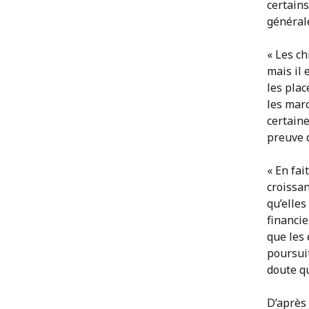
certains
générale
« Les c
mais il 
les plac
les marc
certaine
preuve d
« En fai
croissan
qu’elles
financie
que les
poursuit
doute qu
D’après 