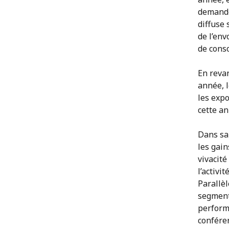
demande
diffuse
de l’env
de cons
En revan
année, l
les expo
cette a
Dans sa
les gain
vivacité
l’activi
Parallè
segment
perform
confére