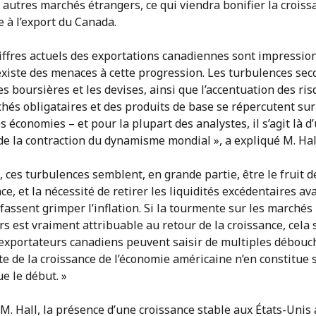
 autres marchés étrangers, ce qui viendra bonifier la croiss
 à l’export du Canada.
hiffres actuels des exportations canadiennes sont impressio
existe des menaces à cette progression. Les turbulences se
es boursières et les devises, ainsi que l’accentuation des ri
hés obligataires et des produits de base se répercutent sur
s économies – et pour la plupart des analystes, il s’agit là d
e la contraction du dynamisme mondial », a expliqué M. Hal
t, ces turbulences semblent, en grande partie, être le fruit d
ce, et la nécessité de retirer les liquidités excédentaires av
 fassent grimper l’inflation. Si la tourmente sur les marchés
rs est vraiment attribuable au retour de la croissance, cela 
 exportateurs canadiens peuvent saisir de multiples débouc
e de la croissance de l’économie américaine n’en constitue 
e le début. »
M. Hall, la présence d’une croissance stable aux États-Unis