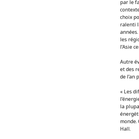
par le f
context
choix p
ralenti 
années. 
les régi
l’Asie ce
Autre év
et des 
de l’an 
« Les di
l’énergi
la plupa
énergét
monde. O
Hall.