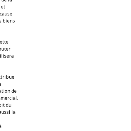
 et
 cause
s biens
ette
huter
ilisera
ttribue
a
ation de
mmercial.
oit du
ussi la
à