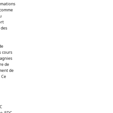
mmations
s comme
u
rt
 des
de
s cours
pagnies
re de
ement de
. Ce
DC
ée. EDC