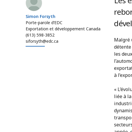
Les 
rebo
Simon Forsyth
déve
Porte-parole d’EDC
Exportation et développement Canada
(613) 598-3852
Malgré 
siforsyth@edc.ca
détente
les deux
l’autom
exporta
à l’exp
« L’évo
liée à l
industri
dynamis
transpor
secteurs
année, e