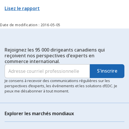
renouvelée. Nous affinons notre approche afin de contribuer
Lisez le rapport
encore davantage à l’atteinte des objectifs commerciaux
prioritaires du pays, en trouvant de nouvelles façons d’aider les
exportateurs et les secteurs canadiens à déployer leur offre à
Date de modification : 2016-05-05
plus grande échelle et à percer de nouveaux marchés.
Rejoignez les 95 000 dirigeants canadiens qui
reçoivent nos perspectives d'experts en
commerce international.
S'inscrire
Je consens à recevoir des communications régulières sur les
perspectives d’experts, les événements et les solutions d’EDC. Je
peux me désabonner à tout moment.
Explorer les marchés mondiaux