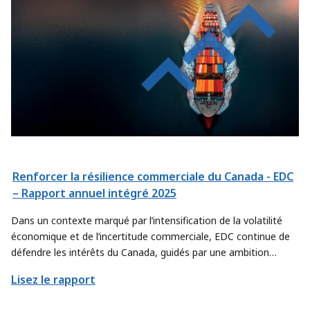
Renforcer la résilience commerciale du Canada - EDC
– Rapport annuel intégré 2025
Dans un contexte marqué par l’intensification de la volatilité
économique et de l’incertitude commerciale, EDC continue de
défendre les intérêts du Canada, guidés par une ambition
renouvelée. Nous affinons notre approche afin de contribuer
Lisez le rapport
encore davantage à l’atteinte des objectifs commerciaux
prioritaires du pays, en trouvant de nouvelles façons d’aider les