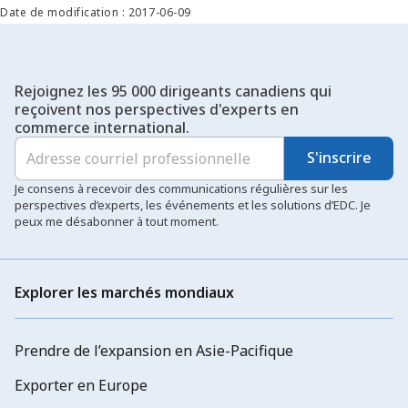
exportateurs et les secteurs canadiens à déployer leur offre à
Date de modification : 2017-06-09
plus grande échelle et à percer de nouveaux marchés.
Rejoignez les 95 000 dirigeants canadiens qui
reçoivent nos perspectives d'experts en
commerce international.
S'inscrire
Je consens à recevoir des communications régulières sur les
perspectives d’experts, les événements et les solutions d’EDC. Je
peux me désabonner à tout moment.
Explorer les marchés mondiaux
Prendre de l’expansion en Asie-Pacifique
Exporter en Europe