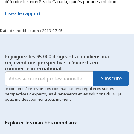
défendre les intérêts du Canada, guidés par une ambition
renouvelée. Nous affinons notre approche afin de contribuer
Lisez le rapport
encore davantage à l’atteinte des objectifs commerciaux
prioritaires du pays, en trouvant de nouvelles façons d’aider les
exportateurs et les secteurs canadiens à déployer leur offre à
Date de modification : 2019-07-05
plus grande échelle et à percer de nouveaux marchés.
Rejoignez les 95 000 dirigeants canadiens qui
reçoivent nos perspectives d'experts en
commerce international.
S'inscrire
Je consens à recevoir des communications régulières sur les
perspectives d’experts, les événements et les solutions d’EDC. Je
peux me désabonner à tout moment.
Explorer les marchés mondiaux