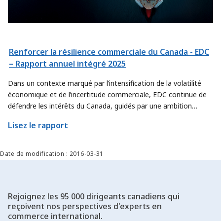
Renforcer la résilience commerciale du Canada - EDC
– Rapport annuel intégré 2025
Dans un contexte marqué par l’intensification de la volatilité
économique et de l’incertitude commerciale, EDC continue de
défendre les intérêts du Canada, guidés par une ambition
renouvelée. Nous affinons notre approche afin de contribuer
Lisez le rapport
encore davantage à l’atteinte des objectifs commerciaux
prioritaires du pays, en trouvant de nouvelles façons d’aider les
exportateurs et les secteurs canadiens à déployer leur offre à
Date de modification : 2016-03-31
plus grande échelle et à percer de nouveaux marchés.
Rejoignez les 95 000 dirigeants canadiens qui
reçoivent nos perspectives d'experts en
commerce international.