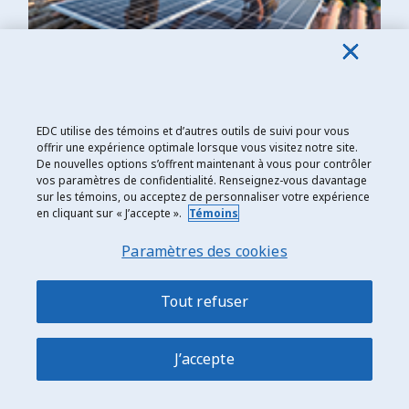
EDC utilise des témoins et d’autres outils de suivi pour vous
offrir une expérience optimale lorsque vous visitez notre site.
Banque européenne pour la reconstruction et le
De nouvelles options s’offrent maintenant à vous pour contrôler
développement (BERD)
vos paramètres de confidentialité. Renseignez-vous davantage
sur les témoins, ou acceptez de personnaliser votre expérience
Fondée en 1991, la
BERD
peut contribuer au
en cliquant sur « J’accepte ».
Témoins
repérage de nouveaux débouchés pour les
Paramètres des cookies
entreprises canadiennes faisant des affaires dans
certains pays en transition vers une économie de
marché libéralisée. Comme le Canada joue un rôle
Tout refuser
important dans les activités de la BERD à titre de
membre fondateur, les entreprises d’ici ont la
J’accepte
possibilité de soumissionner les projets financés
par cette institution en Europe orientale et
centrale, en Asie centrale et dans le sud et l’est de