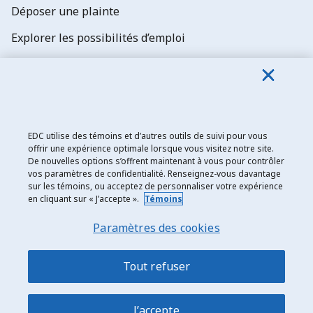
Déposer une plainte
Explorer les possibilités d’emploi
Abonnez-vous aux newsletters d'EDC
EDC utilise des témoins et d’autres outils de suivi pour vous
offrir une expérience optimale lorsque vous visitez notre site.
De nouvelles options s’offrent maintenant à vous pour contrôler
Exportation et développement Canada
vos paramètres de confidentialité. Renseignez-vous davantage
sur les témoins, ou acceptez de personnaliser votre expérience
Énoncé de confidentialité
en cliquant sur « J’accepte ».
Témoins
Transparence et divulgation
Paramètres des cookies
Mentions légales
Accessibilité
Tout refuser
Plan du site
J’accepte