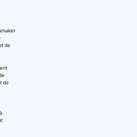
namaker
e
et de
ent
de
t de
à
ut