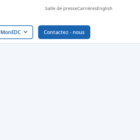
Salle de presse
Carrières
English
l MonEDC
Contactez - nous