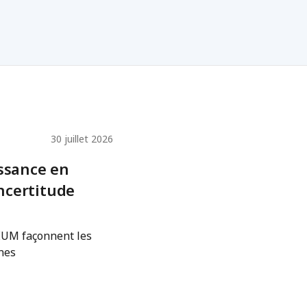
30 juillet 2026
issance en
ncertitude
CEUM façonnent les
nes