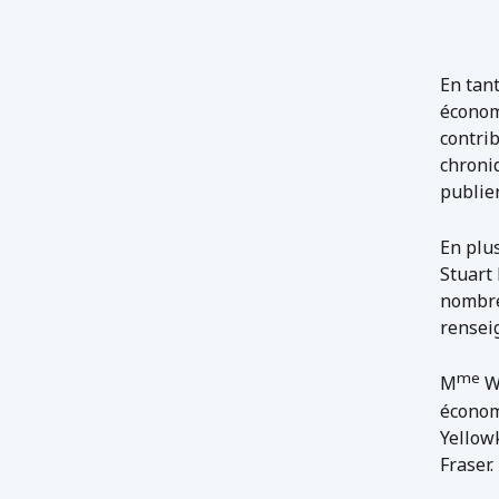
En tan
économ
contrib
chroniq
publier
En plus
Stuart
nombre
rensei
me
M
Wa
économ
Yellowk
Fraser.