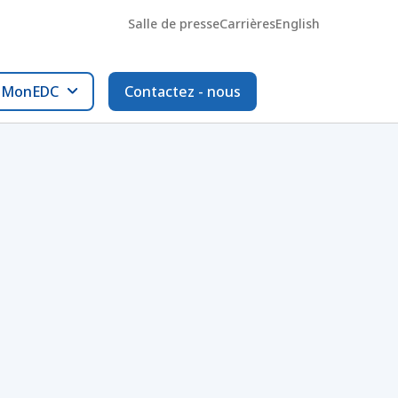
Salle de presse
Carrières
English
l MonEDC
Contactez - nous