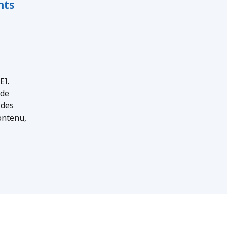
nts
EI.
 de
 des
ontenu,