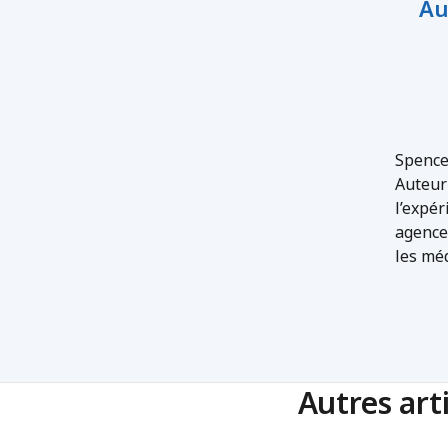
Au
Spence
Auteur 
l’expér
agence
les méd
Autres art