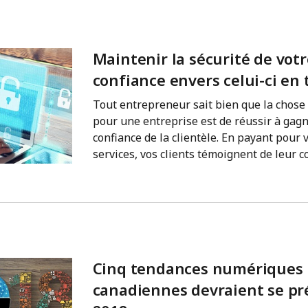
Maintenir la sécurité de votr
confiance envers celui-ci en 
Tout entrepreneur sait bien que la chose
pour une entreprise est de réussir à gagn
confiance de la clientèle. En payant pour 
services, vos clients témoignent de leur co
estiment que vos produits répondent à le
confiance que les données qu’ils vous ont
protégées.
Cinq tendances numériques l
canadiennes devraient se pr