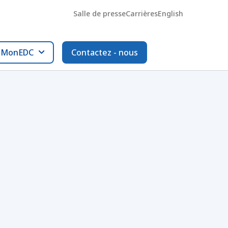
Salle de presse
Carrières
English
l MonEDC
Contactez - nous