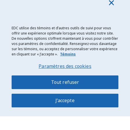
Explorer les possibilités d’emploi
Abonnez-vous aux newsletters d'EDC
EDC utilise des témoins et d’autres outils de suivi pour vous
offrir une expérience optimale lorsque vous visitez notre site.
De nouvelles options s’offrent maintenant à vous pour contrôler
vos paramètres de confidentialité. Renseignez-vous davantage
sur les témoins, ou acceptez de personnaliser votre expérience
en cliquant sur « J’accepte ».
Témoins
Exportation et développement Canada
Paramètres des cookies
Énoncé de confidentialité
Transparence et divulgation
Tout refuser
Mentions légales
Accessibilité
J’accepte
Plan du site