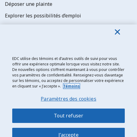
Déposer une plainte
Explorer les possibilités d’emploi
Abonnez-vous aux newsletters d'EDC
EDC utilise des témoins et d’autres outils de suivi pour vous
offrir une expérience optimale lorsque vous visitez notre site.
De nouvelles options s’offrent maintenant à vous pour contrôler
Exportation et développement Canada
vos paramètres de confidentialité. Renseignez-vous davantage
sur les témoins, ou acceptez de personnaliser votre expérience
Énoncé de confidentialité
en cliquant sur « J’accepte ».
Témoins
Transparence et divulgation
Paramètres des cookies
Mentions légales
Accessibilité
Tout refuser
Plan du site
J’accepte