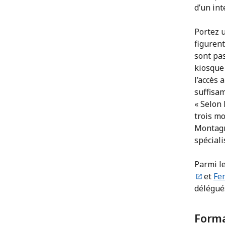
d’un int
Portez u
figurent
sont pa
kiosque
l’accès 
suffisa
« Selon 
trois m
Montagn
spécial
Parmi l
et
Fe
délégué
Forma