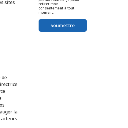
s sites
retirer mon
consentement à tout
moment.
Soumettre
e de
irectrice
rce
a
vos
auger la
s acteurs