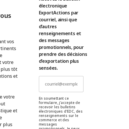
électronique
ExportActions par
vous
courriel, ainsi que
d’autres
renseignements et
des messages
ant vos
promotionnels, pour
rtinents
prendre des décisions
ce
d’exportation plus
t votre
sensées.
 plus tôt
tions et
e votre
En soumettant ce
formulaire, j’accepte de
out
recevoir les bulletins
tique et
électroniques d’EDC, des
renseignements sur le
e
commerce et des
r plus
messages
promotionnels. Je peux