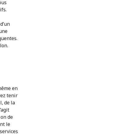
ous
fs.
 d’un
’une
quentes.
lon.
 même en
vez tenir
, de la
’agit
ion de
nt le
 services