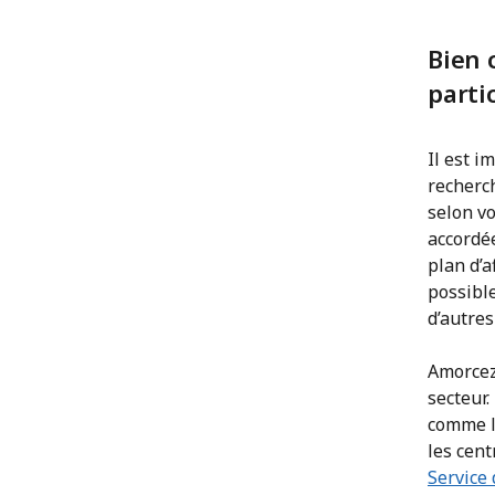
Bien 
parti
Il est i
recherc
selon vo
accordée
plan d’a
possibl
d’autres
Amorcez
secteur.
comme l
les cen
Service