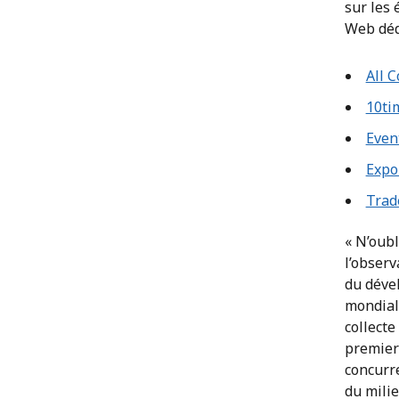
sur les 
Web déd
All 
10ti
Even
Expo
Trad
« N’oubl
l’observ
du déve
mondial
collecte
premier
concurre
du milie