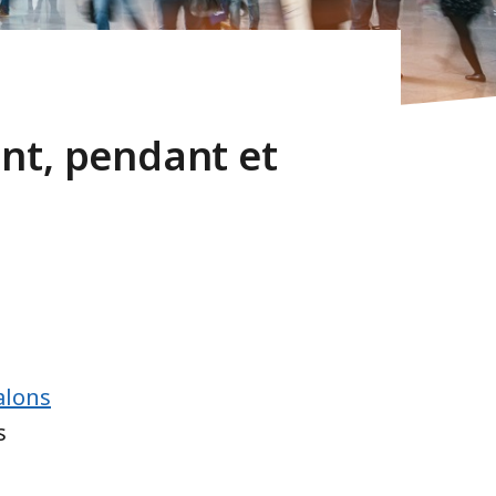
nt, pendant et
alons
s