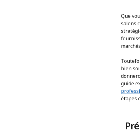
Que vou
salons 
stratégi
fournis
marchés,
Toutefo
bien so
donneron
guide ex
profess
étapes 
Pré