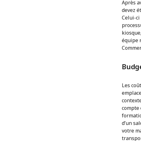
Après av
devez ét
Celui-ci
processu
kiosque
équipe r
Commenc
Budg
Les coût
emplace
contexte
compte d
formatio
d’un sal
votre ma
transpor