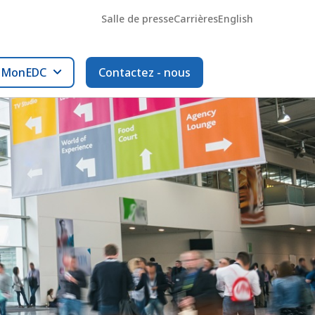
Salle de presse
Carrières
English
l MonEDC
Contactez - nous