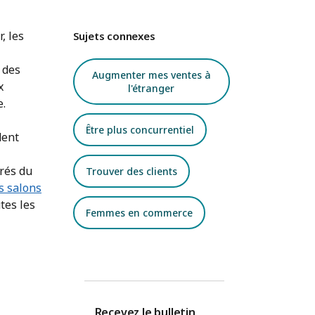
, les
Sujets connexes
 des
Augmenter mes ventes à
x
l'étranger
e.
Être plus concurrentiel
dent
irés du
Trouver des clients
s salons
tes les
Femmes en commerce
Recevez le bulletin