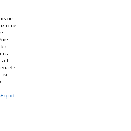
ais ne
ux-ci ne
re
même
rder
ons.
s et
wenaële
rise
»
Export