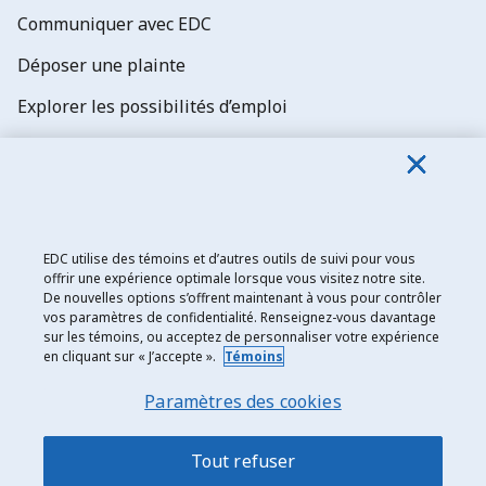
Communiquer avec EDC
Déposer une plainte
Explorer les possibilités d’emploi
Abonnez-vous aux newsletters d'EDC
EDC utilise des témoins et d’autres outils de suivi pour vous
offrir une expérience optimale lorsque vous visitez notre site.
De nouvelles options s’offrent maintenant à vous pour contrôler
Exportation et développement Canada
vos paramètres de confidentialité. Renseignez-vous davantage
sur les témoins, ou acceptez de personnaliser votre expérience
Énoncé de confidentialité
en cliquant sur « J’accepte ».
Témoins
Transparence et divulgation
Paramètres des cookies
Mentions légales
Accessibilité
Tout refuser
Plan du site