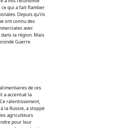
le a mis l’économie
ce qui a fait flamber
ionales. Depuis qu’ils
que ont connu des
ommerciales avec
 dans la région. Mais
 Seconde Guerre
 alimentaires de ces
t a accentué la
 Ce ralentissement,
à la Russie, a stoppé
 les agriculteurs
indre pour leur