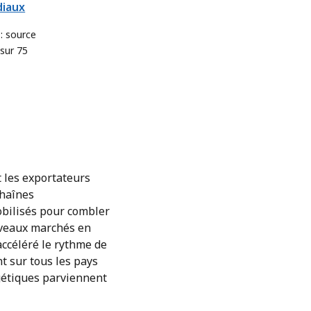
diaux
 : source
sur 75
nada
t les exportateurs
chaînes
obilisés pour combler
ouveaux marchés en
 accéléré le rythme de
t sur tous les pays
rgétiques parviennent