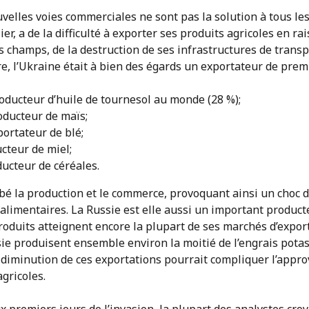
velles voies commerciales ne sont pas la solution à tous le
ier, a de la difficulté à exporter ses produits agricoles en ra
champs, de la destruction de ses infrastructures de transp
re, l’Ukraine était à bien des égards un exportateur de premi
oducteur d’huile de tournesol au monde (28 %);
oducteur de maïs;
ortateur de blé;
cteur de miel;
ucteur de céréales.
rbé la production et le commerce, provoquant ainsi un choc de
limentaires. La Russie est elle aussi un important product
duits atteignent encore la plupart de ses marchés d’exporta
sie produisent ensemble environ la moitié de l’engrais potas
a diminution de ces exportations pourrait compliquer l’app
gricoles.
ux premiers jours de l’invasion, la plupart des analystes cro