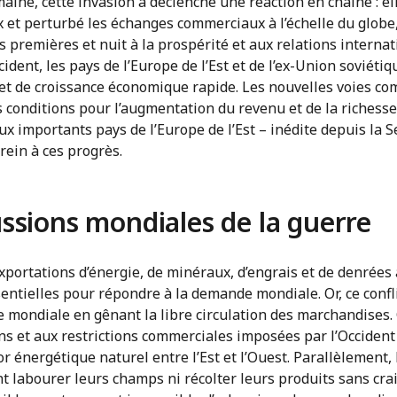
aine, cette invasion a déclenché une réaction en chaîne : el
et perturbé les échanges commerciaux à l’échelle du globe, 
s premières et nuit à la prospérité et aux relations internat
cident, les pays de l’Europe de l’Est et de l’ex-Union soviéti
 et de croissance économique rapide. Les nouvelles voies c
es conditions pour l’augmentation du revenu et de la richesse
ux importants pays de l’Europe de l’Est – inédite depuis la
rein à ces progrès.
ssions mondiales de la guerre
exportations d’énergie, de minéraux, d’engrais et de denrées
entielles pour répondre à la demande mondiale. Or, ce confli
ie mondiale en gênant la libre circulation des marchandises.
s et aux restrictions commerciales imposées par l’Occident 
dor énergétique naturel entre l’Est et l’Ouest. Parallèlement,
 labourer leurs champs ni récolter leurs produits sans cra