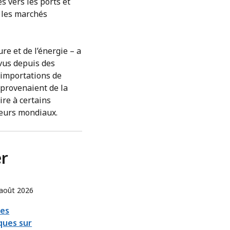
s vers les ports et
t les marchés
ure et de l’énergie – a
vus depuis des
s importations de
 provenaient de la
ire à certains
teurs mondiaux.
er
août 2026
ues
sques sur