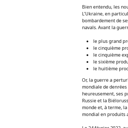
Bien entendu, les nou
L’Ukraine, en particul
bombardement de ses 
navals. Avant la guer
le plus grand pr
le cinquième pr
le cinquième exp
le sixième produ
le huitième prod
Or, la guerre a pertu
mondiale de denrées a
heureusement, ses pro
Russie et la Biélorus
monde et, à terme, l
mondial en produits a
Le 24 février 2022, a