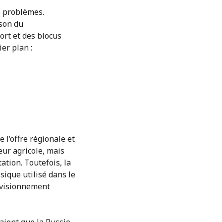
s problèmes.
ison du
ort et des blocus
er plan :
 l’offre régionale et
eur agricole, mais
tion. Toutefois, la
sique utilisé dans le
rovisionnement
yaient que la Russie