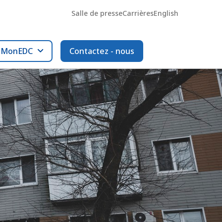
Salle de presse
Carrières
English
l MonEDC
Contactez - nous