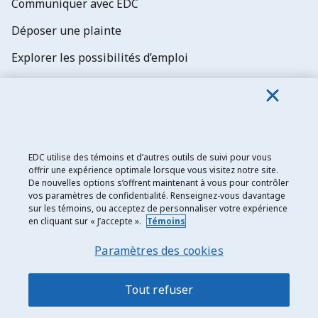
Communiquer avec EDC
Déposer une plainte
Explorer les possibilités d’emploi
Abonnez-vous aux newsletters d'EDC
EDC utilise des témoins et d’autres outils de suivi pour vous
offrir une expérience optimale lorsque vous visitez notre site.
De nouvelles options s’offrent maintenant à vous pour contrôler
Exportation et développement Canada
vos paramètres de confidentialité. Renseignez-vous davantage
sur les témoins, ou acceptez de personnaliser votre expérience
Énoncé de confidentialité
en cliquant sur « J’accepte ».
Témoins
Transparence et divulgation
Paramètres des cookies
Mentions légales
Accessibilité
Tout refuser
Plan du site