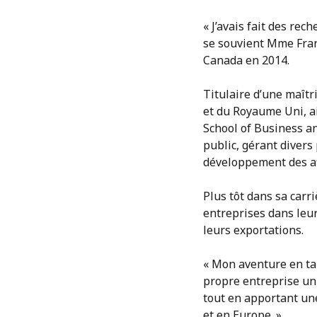
« J’avais fait des re
se souvient Mme Franc
Canada en 2014.
Titulaire d’une maîtr
et du Royaume Uni, ai
School of Business and
public, gérant divers
développement des aff
Plus tôt dans sa carri
entreprises dans leu
leurs exportations.
« Mon aventure en tan
propre entreprise un j
tout en apportant une 
et en Europe. »