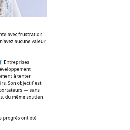
onte avec frustration
 n'avez aucune valeur.
f
, Entreprises
 développement
ement à tenter
rs. Son objectif est
xportateurs — sans
tés, du même soutien
s progrès ont été