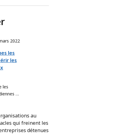
er
mars 2022
es les
rir les
ux
 les
diennes à
r
organisations au
acles qui freinent les
 entreprises détenues