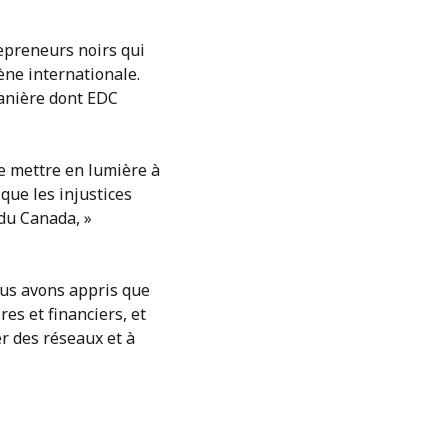
repreneurs noirs qui
cène internationale.
manière dont EDC
de mettre en lumière à
 que les injustices
 du Canada, »
nous avons appris que
es et financiers, et
er des réseaux et à