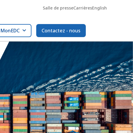
Salle de presse
Carrières
English
l MonEDC
Contactez - nous