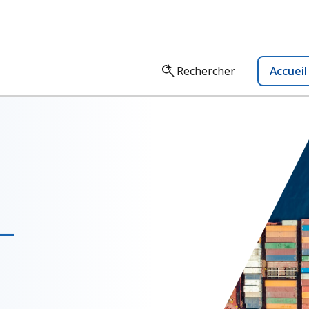
Rechercher
Accuei
n—